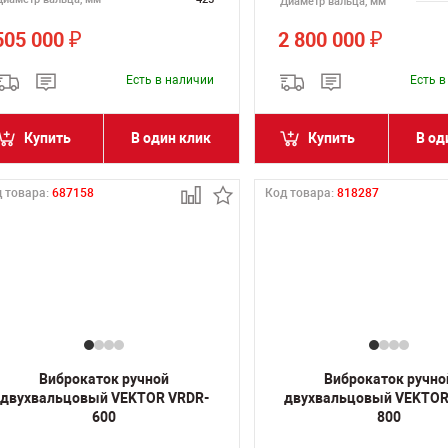
Диаметр вальца, мм
505 000
2 800 000
₽
₽
Есть в наличии
Есть 
Купить
В один клик
Купить
В од
 товара:
687158
Код товара:
818287
Виброкаток ручной
Виброкаток ручно
двухвальцовый VEKTOR VRDR-
двухвальцовый VEKTOR
600
800