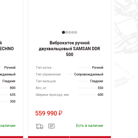
й
Виброкаток ручной
TECHNO
двухвальцовый SAMSAN DDR
500
Ручной
Тип катка
Ручной
ождаемый
Тип управления
Сопровождаемый
Гладкие
Тип вальцов
Гладкие
800
Вес, кг
550
635
Ширина прохода, мм
600
350
559 990
₽
в наличии
Есть в наличии