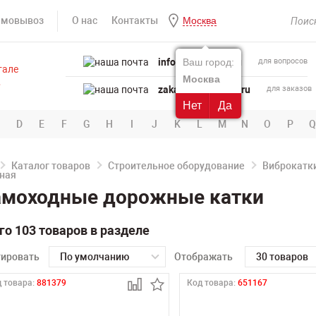
амовывоз
О нас
Контакты
Москва
info@powertool.ru
Ваш город:
для вопросов
Москва
zakaz@powertool.ru
для заказов
Нет
Да
D
E
F
G
H
I
J
K
L
M
N
O
P
Q
Каталог товаров
Строительное оборудование
Виброкатк
амоходные дорожные катки
го 103 товаров в разделе
тировать
По умолчанию
Отображать
30 товаров
 товара:
881379
Код товара:
651167