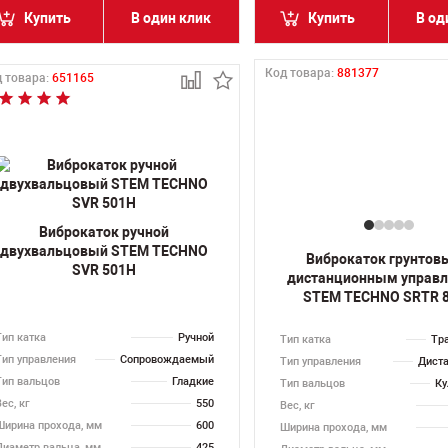
Купить
В один клик
Купить
В од
Код товара:
881377
 товара:
651165
Виброкаток ручной
двухвальцовый STEM TECHNO
Виброкаток грунтов
SVR 501H
дистанционным управ
STEM TECHNO SRTR 
Тип катка
Ручной
Тип катка
Тр
Тип управления
Сопровождаемый
Тип управления
Дист
Тип вальцов
Гладкие
Тип вальцов
Ку
ес, кг
550
Вес, кг
Ширина прохода, мм
600
Ширина прохода, мм
Диаметр вальца, мм
425