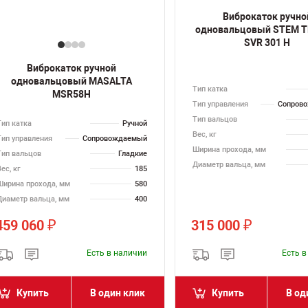
Виброкаток ручно
одновальцовый STEM 
SVR 301 H
Виброкаток ручной
одновальцовый MASALTA
Тип катка
MSR58H
Тип управления
Сопров
Тип вальцов
Тип катка
Ручной
Вес, кг
Тип управления
Сопровождаемый
Ширина прохода, мм
Тип вальцов
Гладкие
Диаметр вальца, мм
ес, кг
185
Ширина прохода, мм
580
Диаметр вальца, мм
400
459 060
315 000
₽
₽
Есть в наличии
Есть 
Купить
В один клик
Купить
В од