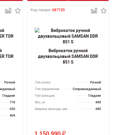
Код товара:
687120
й
Виброкаток ручной
ER TDR
двухвальцовый SAMSAN DDR
851 S
Ручной
Тип катка
Ручной
ождаемый
Тип управления
Сопровождаемый
Гладкие
Тип вальцов
Гладкие
718
Вес, кг
840
650
Ширина прохода, мм
680
404
1 150 990
₽