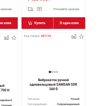
ин клик
Купить
В один клик
Код товара:
687118
Виброкаток ручной
одновальцовый SAMSAN SDR
ный
260 D
1700 H
Тип катка
Ручной
андемный
Тип управления
Сопровождаемый
Сидение