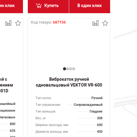
ин клик
Купить
В один клик
Код товара:
687156
ый с
Виброкаток ручной
лением
одновальцовый VEKTOR VR-600
801D
Тип катка
Ручной
аншейный
Тип управления
Сопровождаемый
анционное
Тип вальцов
Гладкие
лачковые
Вес, кг
308
800
Ширина прохода, мм
600
635
Диаметр вальца, мм
450