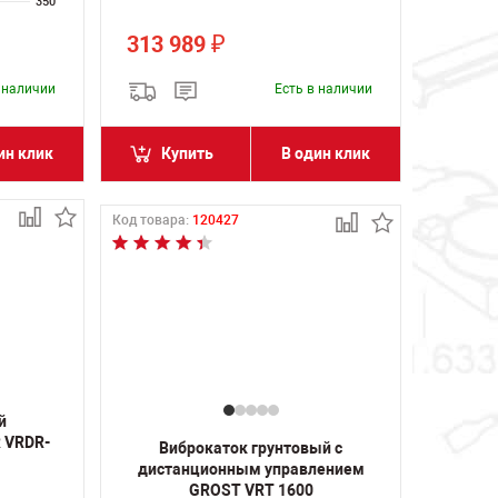
350
313 989
₽
в наличии
Есть в наличии
ин клик
Купить
В один клик
Код товара:
120427
й
 VRDR-
Виброкаток грунтовый с
дистанционным управлением
GROST VRT 1600