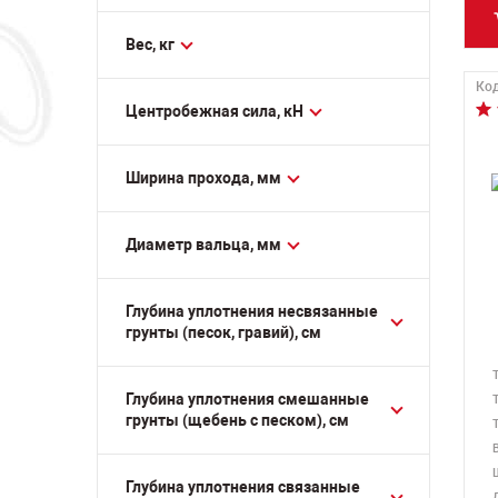
HUSQVARNA (ХУСКВАРНА)
KEDASA (КЕДАСА)
Вес, кг
MASALTA (МАСАЛЬТА)
Код
MASTERPAC (МАСТЕРПАК)
Центробежная сила, кН
SAMSAN (САМСАН)
STEM TECHNO (СТЭМ ТЕХНО)
Ширина прохода, мм
TREMMER (ТРЕММЕР)
VEKTOR (ВЕКТОР)
Диаметр вальца, мм
WACKER NEUSON (ВАККЕР
НОЙСОН)
Глубина уплотнения несвязанные
грунты (песок, гравий), см
Глубина уплотнения смешанные
грунты (щебень с песком), см
В
Глубина уплотнения связанные