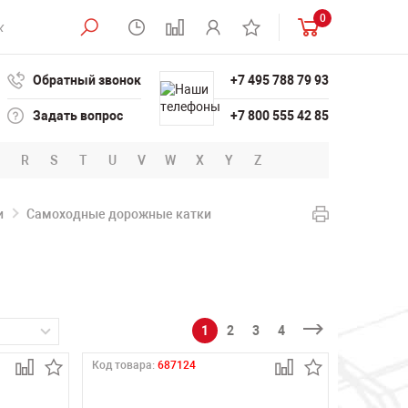
0
Обратный звонок
+7 495 788 79 93
Задать вопрос
+7 800 555 42 85
R
S
T
U
V
W
X
Y
Z
и
Самоходные дорожные катки
1
2
3
4
Код товара:
687124