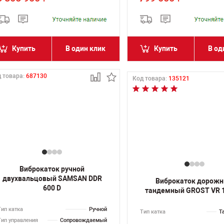
Купить
В один клик
Купить
В од
 товара:
687130
Код товара:
135121
Виброкаток ручной
двухвальцовый SAMSAN DDR
Виброкаток дорож
600 D
тандемный GROST VR 
Тип катка
Ручной
Тип катка
Т
Тип управления
Сопровождаемый