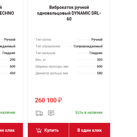
й
Виброкаток ручной
TECHNO
одновальцовый DYNAMIC DRL-
60
Ручной
Тип катка
Ручной
ождаемый
Тип управления
Сопровождаемый
Гладкие
Тип вальцов
Гладкие
290
Вес, кг
305
600
Ширина прохода, мм
600
450
Диаметр вальца, мм
580
260 100
₽
в наличии
Есть в наличии
ин клик
Купить
В один клик