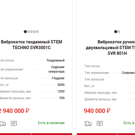
Виброкаток тандемный STEM
Виброкаток ручно
TECHNO SVR3001C
двухвальцовый STEM 
SVR 801H
Тип катка
Тандемный
Тип катка
Сидение
Тип управления
оператора
Тип управления
Сопров
Тип вальцов
Гладкие
Тип вальцов
ес, кг
3000
Вес, кг
Ширина прохода, мм
1200
Ширина прохода, мм
Диаметр вальца, мм
700
Диаметр вальца, мм
2 940 000
940 000
₽
₽
Есть в наличии
Есть 