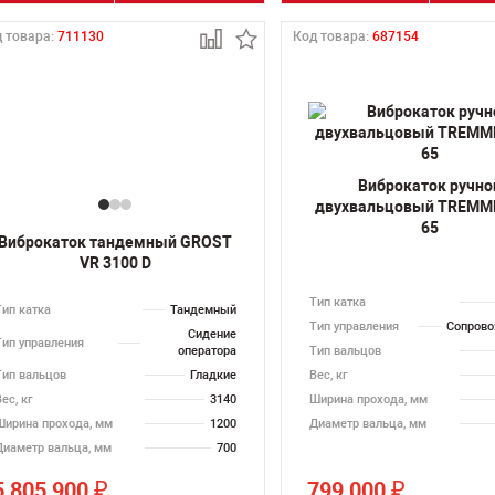
 товара:
711130
Код товара:
687154
Виброкаток ручно
двухвальцовый TREMM
65
Виброкаток тандемный GROST
VR 3100 D
Тип катка
Тип катка
Тандемный
Тип управления
Сопров
Сидение
Тип управления
оператора
Тип вальцов
Тип вальцов
Гладкие
Вес, кг
ес, кг
3140
Ширина прохода, мм
Ширина прохода, мм
1200
Диаметр вальца, мм
Диаметр вальца, мм
700
5 805 900
799 000
₽
₽