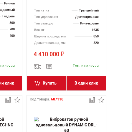
Ручной
ождаемый
Тип катка
Траншейный
Гладкие
Тип управления
Дистанционное
800
Тип вальцов
Кулачковые
708
Вес, кг
1635
400
Ширина прохода, мм
850
Диаметр вальца, мм
520
4 410 000
₽
в наличии
Есть в наличии
ин клик
Купить
В один клик
Код товара:
687110