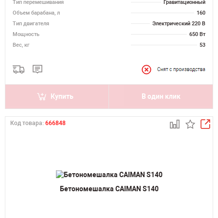
Тип перемешивания
Гравитационный
Объем барабана, л
160
Тип двигателя
Электрический 220 В
Мощность
650 Вт
Вес, кг
53
Купить
В один клик
Код товара:
666848
Бетономешалка CAIMAN S140