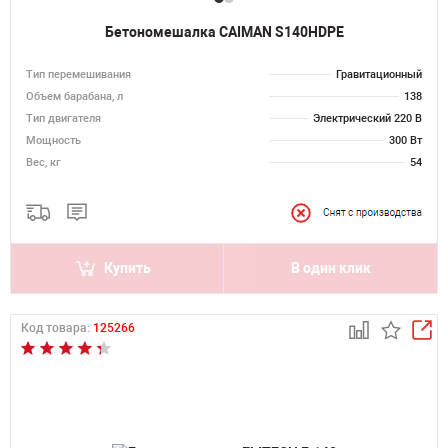
Бетономешалка CAIMAN S140HDPE
Тип перемешивания
Гравитационный
Объем барабана, л
138
Тип двигателя
Электрический 220 В
Мощность
300 Вт
Вес, кг
54
Купить
В один клик
Код товара:
125266