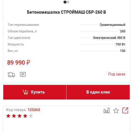
Бетономешалка СТРОЙМАШ СБР-260 В
Тип перемешивания
Гравитационный
Объем барабана, л
260
Тип двигателя
Электрический 380 В
Мощность
750 Вт
Вес, кг
150
₽
89 990
Купить
В один клик
Код товара:
125263