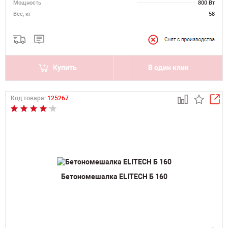
Мощность
800 Вт
Вес, кг
58
Купить
В один клик
Код товара:
125267
Бетономешалка ELITECH Б 160