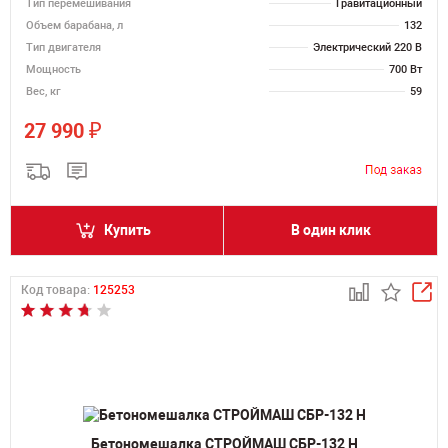
Тип перемешивания
Гравитационный
Объем барабана, л
132
Тип двигателя
Электрический 220 В
Мощность
700 Вт
Вес, кг
59
₽
27 990
Купить
В один клик
Код товара:
125253
Бетономешалка СТРОЙМАШ СБР-132 Н