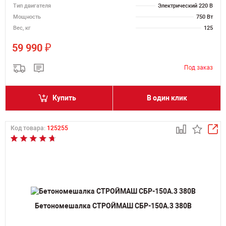
Тип двигателя
Электрический 220 В
Мощность
750 Вт
Вес, кг
125
₽
59 990
Купить
В один клик
Код товара:
125255
Бетономешалка СТРОЙМАШ СБР-150А.3 380В