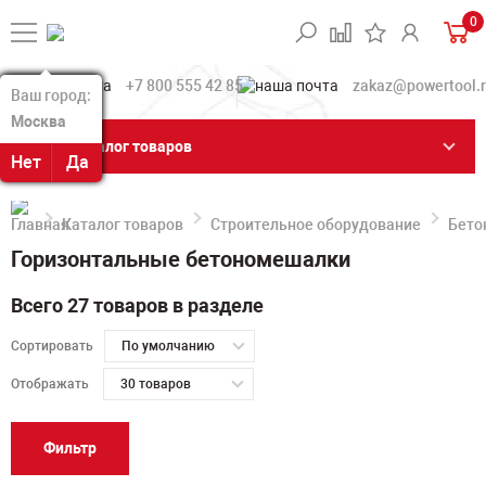
0
+7 800 555 42 85
zakaz@powertool.
Ваш город:
Ваш город:
Москва
Москва
Каталог товаров
Нет
Нет
Да
Да
Каталог товаров
Строительное оборудование
Бето
Горизонтальные бетономешалки
Всего 27 товаров в разделе
Сортировать
По умолчанию
Отображать
30 товаров
Фильтр