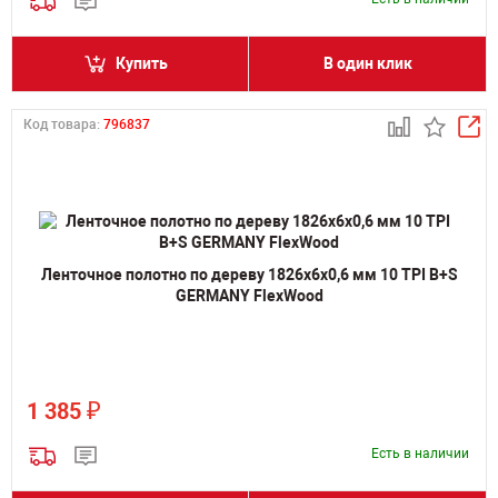
Купить
В один клик
Код товара:
796837
Ленточное полотно по дереву 1826х6х0,6 мм 10 TPI B+S
GERMANY FlexWood
₽
1 385
Есть в наличии