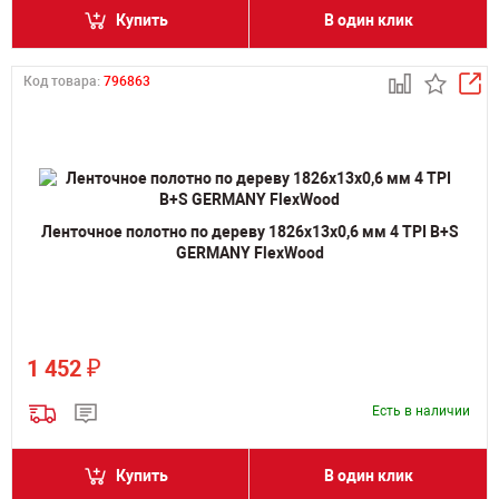
Купить
В один клик
Код товара:
796863
Ленточное полотно по дереву 1826х13х0,6 мм 4 TPI B+S
GERMANY FlexWood
₽
1 452
Есть в наличии
Купить
В один клик