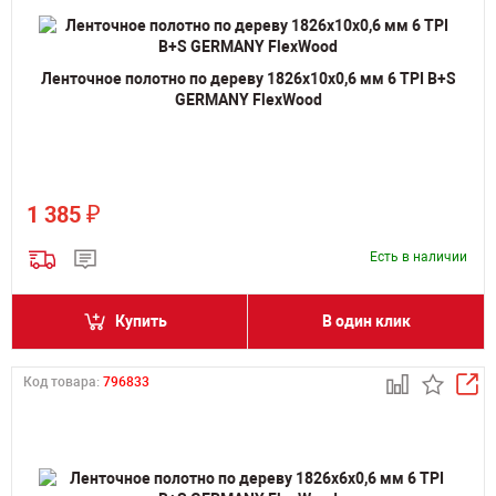
Ленточное полотно по дереву 1826х10х0,6 мм 6 TPI B+S
GERMANY FlexWood
₽
1 385
Есть в наличии
Купить
В один клик
Код товара:
796833