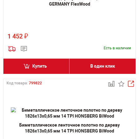
GERMANY FlexWood
₽
1 452
Есть в наличии
Купить
В один клик
Код товара:
799822
Биметаллическое ленточное полотно по дереву
1826х13х0,65 мм 14 TPI HONSBERG BiWood