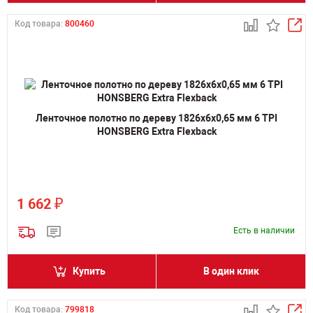
Код товара:
800460
Ленточное полотно по дереву 1826х6х0,65 мм 6 TPI
HONSBERG Extra Flexback
₽
1 662
Есть в наличии
Купить
В один клик
Код товара:
799818