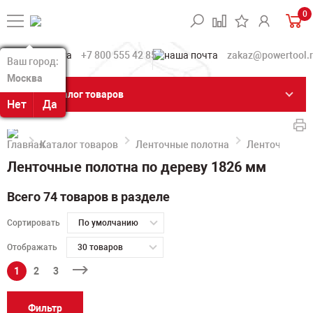
0
+7 800 555 42 85
zakaz@powertool.
Ваш город:
Ваш город:
Москва
Москва
Каталог товаров
Нет
Нет
Да
Да
Каталог товаров
Ленточные полотна
Ленточные по
Ленточные полотна по дереву 1826 мм
Всего 74 товаров в разделе
Сортировать
По умолчанию
Отображать
30 товаров
1
2
3
Фильтр