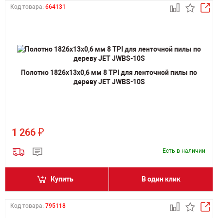
Код товара:
664131
Полотно 1826х13х0,6 мм 8 TPI для ленточной пилы по
дереву JET JWBS-10S
₽
1 266
Есть в наличии
Купить
В один клик
Код товара:
795118