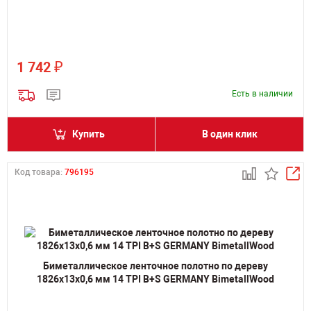
₽
1 742
Есть в наличии
Купить
В один клик
Код товара:
796195
Биметаллическое ленточное полотно по дереву
1826х13х0,6 мм 14 TPI B+S GERMANY BimetallWood