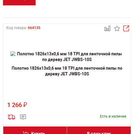
Код товара:
664135
Полотно 1826х13х0,6 мм 18 TPI для ленточной пилы по
дереву JET JWBS-10S
₽
1 266
Есть в наличии
Купить
В один клик