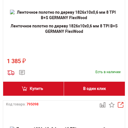
Ленточное полотно по дереву 1826х10х0,6 мм 8 TPI B+S
GERMANY FlexWood
₽
1 385
Есть в наличии
Купить
В один клик
Код товара:
795098