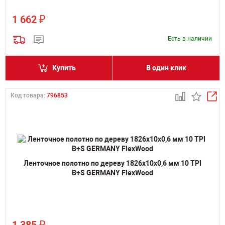
₽
1 662
Есть в наличии
Купить
В один клик
Код товара:
796853
Ленточное полотно по дереву 1826х10х0,6 мм 10 TPI
B+S GERMANY FlexWood
₽