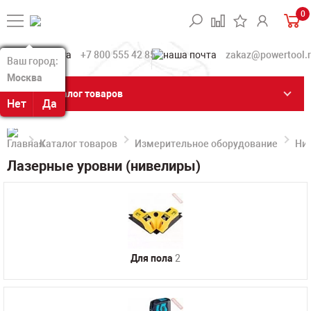
0
+7 800 555 42 85
zakaz@powertool.
Ваш город:
Ваш город:
Москва
Москва
Каталог товаров
Нет
Нет
Да
Да
Каталог товаров
Измерительное оборудование
Ни
Лазерные уровни (нивелиры)
Для пола
2