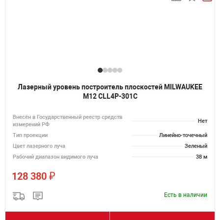
Лазерный уровень построитель плоскостей MILWAUKEE
M12 CLL4P-301C
Внесён в Государственный реестр средств
Нет
измерений РФ
Тип проекции
Линейно-точечный
Цвет лазерного луча
Зеленый
Рабочий диапазон видимого луча
38 м
₽
128 380
Есть в наличии