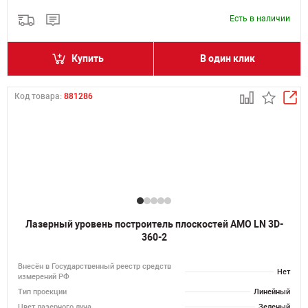
Есть в наличии
Купить
В один клик
Код товара:
881286
Лазерный уровень построитель плоскостей AMO LN 3D-
360-2
Внесён в Государственный реестр средств
Нет
измерений РФ
Тип проекции
Линейный
Цвет лазерного луча
Зеленый