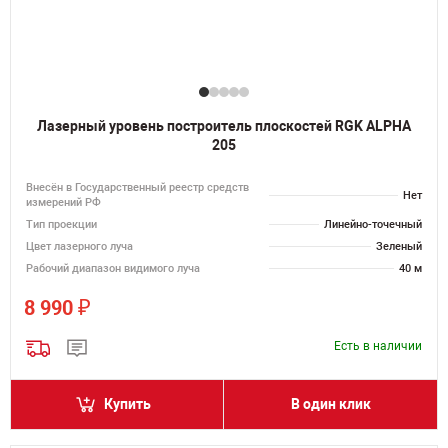
Лазерный уровень построитель плоскостей RGK ALPHA
205
Внесён в Государственный реестр средств
Нет
измерений РФ
Тип проекции
Линейно-точечный
Цвет лазерного луча
Зеленый
Рабочий диапазон видимого луча
40 м
₽
8 990
Есть в наличии
Купить
В один клик