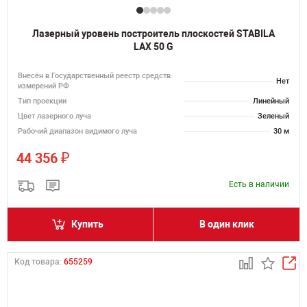
Лазерный уровень построитель плоскостей STABILA
LAX 50 G
Внесён в Государственный реестр средств
Нет
измерений РФ
Тип проекции
Линейный
Цвет лазерного луча
Зеленый
Рабочий диапазон видимого луча
30 м
₽
44 356
Есть в наличии
Купить
В один клик
Код товара:
655259