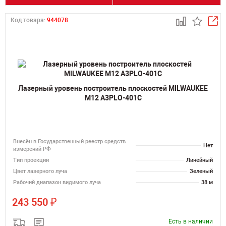
Код товара:
944078
Лазерный уровень построитель плоскостей MILWAUKEE
M12 A3PLO-401C
Внесён в Государственный реестр средств
Нет
измерений РФ
Тип проекции
Линейный
Цвет лазерного луча
Зеленый
Рабочий диапазон видимого луча
38 м
₽
243 550
Есть в наличии