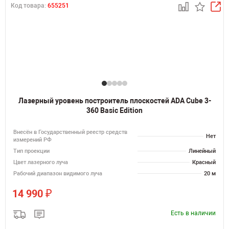
Код товара:
655251
Лазерный уровень построитель плоскостей ADA Cube 3-
360 Basic Edition
Внесён в Государственный реестр средств
Нет
измерений РФ
Тип проекции
Линейный
Цвет лазерного луча
Красный
Рабочий диапазон видимого луча
20 м
₽
14 990
Есть в наличии