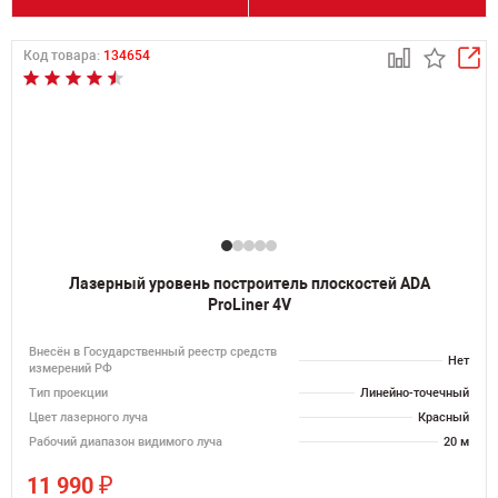
Код товара:
134654
Лазерный уровень построитель плоскостей ADA
ProLiner 4V
Внесён в Государственный реестр средств
Нет
измерений РФ
Тип проекции
Линейно-точечный
Цвет лазерного луча
Красный
Рабочий диапазон видимого луча
20 м
₽
11 990