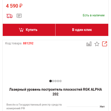
₽
4 590
Есть в наличии
Купить
В один клик
Код товара:
881292
Лазерный уровень построитель плоскостей RGK ALPHA
202
Внесён в Государственный реестр средств
Нет
измерений РФ