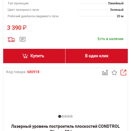
Тип проекции
Линейный
Цвет лазерного луча
Зеленый
Рабочий диапазон видимого луча
20 м
₽
3 390
Есть в наличии
Купить
В один клик
Код товара:
680918
Лазерный уровень построитель плоскостей CONDTROL