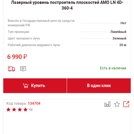
Лазерный уровень построитель плоскостей AMO LN 4D-
360-4
Внесён в Государственный реестр средств
Нет
измерений РФ
Тип проекции
Линейный
Цвет лазерного луча
Зеленый
Рабочий диапазон видимого луча
20 м
₽
6 990
Есть в наличии
Купить
В один клик
Код товара:
134704