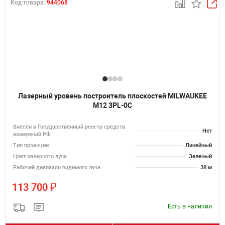
Код товара:
944068
Лазерный уровень построитель плоскостей MILWAUKEE
M12 3PL-0C
Внесён в Государственный реестр средств
Нет
измерений РФ
Тип проекции
Линейный
Цвет лазерного луча
Зеленый
Рабочий диапазон видимого луча
38 м
₽
113 700
Есть в наличии