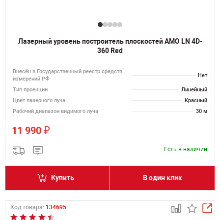
Лазерный уровень построитель плоскостей AMO LN 4D-
360 Red
Внесён в Государственный реестр средств
Нет
измерений РФ
Тип проекции
Линейный
Цвет лазерного луча
Красный
Рабочий диапазон видимого луча
30 м
₽
11 990
Есть в наличии
Купить
В один клик
Код товара:
134695