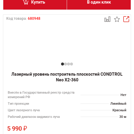
Купить
В один клик
Код товара:
680948
Лазерный уровень построитель плоскостей CONDTROL
Neo X2-360
Внесён в Государственный реестр средств
Нет
измерений РФ
Тип проекции
Линейный
Цвет лазерного луча
Красный
Рабочий диапазон видимого луча
30 м
₽
5 990