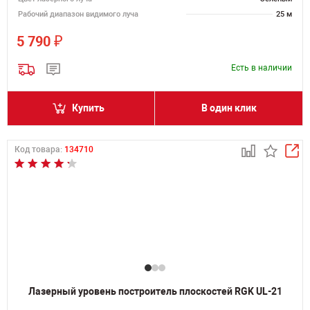
Рабочий диапазон видимого луча
25 м
₽
5 790
Есть в наличии
Купить
В один клик
Код товара:
134710
Лазерный уровень построитель плоскостей RGK UL-21