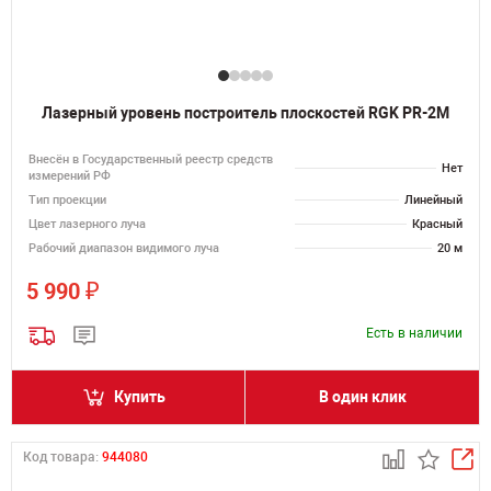
Лазерный уровень построитель плоскостей RGK PR-2M
Внесён в Государственный реестр средств
Нет
измерений РФ
Тип проекции
Линейный
Цвет лазерного луча
Красный
Рабочий диапазон видимого луча
20 м
₽
5 990
Есть в наличии
Купить
В один клик
Код товара:
944080