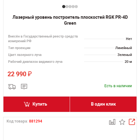
Лазерный уровень построитель плоскостей RGK PR-4D
Green
Внесён в Государственный реестр средств
Нет
измерений РФ
Тип проекции
Линейный
Цвет лазерного луча
Зеленый
Рабочий диапазон видимого луча
20 м
₽
22 990
Есть в наличии
Купить
В один клик
Код товара:
881294