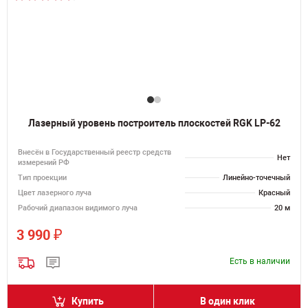
Лазерный уровень построитель плоскостей RGK LP-62
Внесён в Государственный реестр средств
Нет
измерений РФ
Тип проекции
Линейно-точечный
Цвет лазерного луча
Красный
Рабочий диапазон видимого луча
20 м
₽
3 990
Есть в наличии
Купить
В один клик