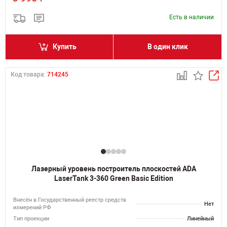
Есть в наличии
Купить
В один клик
Код товара:
714245
Лазерный уровень построитель плоскостей ADA
LaserTank 3-360 Green Basic Edition
Внесён в Государственный реестр средств
Нет
измерений РФ
Тип проекции
Линейный