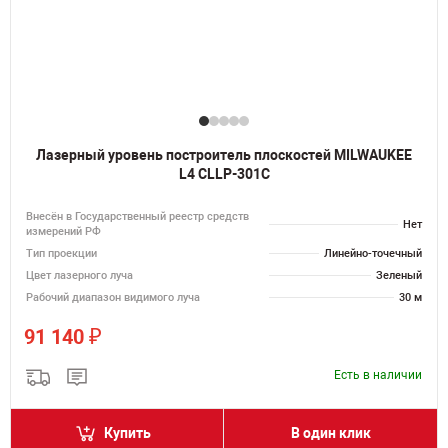
Лазерный уровень построитель плоскостей MILWAUKEE
L4 CLLP-301C
Внесён в Государственный реестр средств
Нет
измерений РФ
Тип проекции
Линейно-точечный
Цвет лазерного луча
Зеленый
Рабочий диапазон видимого луча
30 м
₽
91 140
Есть в наличии
Купить
В один клик