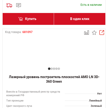
Есть в наличии
Купить
В один клик
Код товара:
681097
Лазерный уровень построитель плоскостей AMO LN 3D-
360 Green
Внесён в Государственный реестр средств
Нет
измерений РФ
Тип проекции
Линейный
Цвет лазерного луча
Зеленый