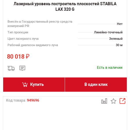
Лазерный уровень построитель плоскостей STABILA
LAX 320 G
Внесён в Государственный реестр средств
Нет
измерений РФ
Тип проекции
Линейно-точечный
Цвет лазерного луча
Зеленый
Рабочий диапазон видимого луча
30 м
₽
80 018
Есть в наличии
Купить
В один клик
Код товара:
949696