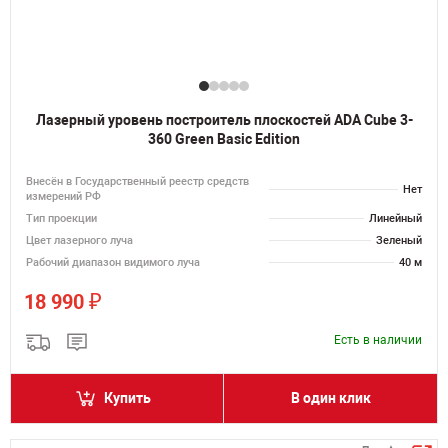
Лазерный уровень построитель плоскостей ADA Cube 3-
360 Green Basic Edition
Внесён в Государственный реестр средств
Нет
измерений РФ
Тип проекции
Линейный
Цвет лазерного луча
Зеленый
Рабочий диапазон видимого луча
40 м
₽
18 990
Есть в наличии
Купить
В один клик