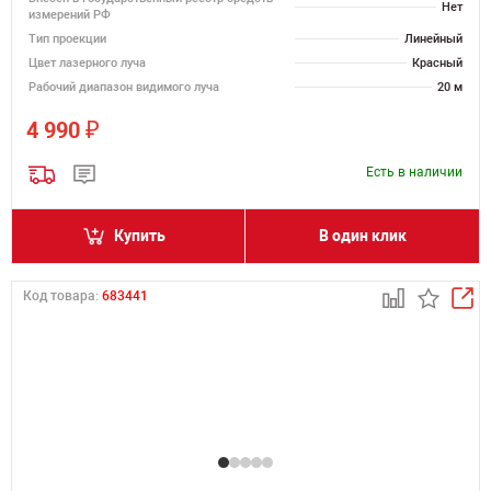
Нет
измерений РФ
Тип проекции
Линейный
Цвет лазерного луча
Красный
Рабочий диапазон видимого луча
20 м
₽
4 990
Есть в наличии
Купить
В один клик
Код товара:
683441