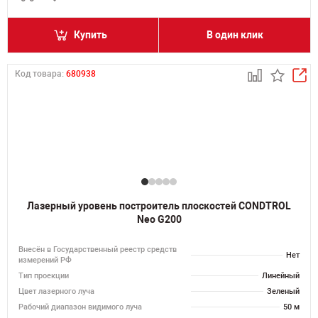
Купить
В один клик
Код товара:
680938
Лазерный уровень построитель плоскостей CONDTROL
Neo G200
Внесён в Государственный реестр средств
Нет
измерений РФ
Тип проекции
Линейный
Цвет лазерного луча
Зеленый
Рабочий диапазон видимого луча
50 м