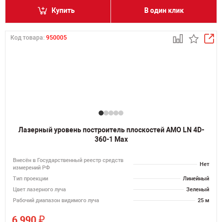
Купить
В один клик
Код товара:
950005
Лазерный уровень построитель плоскостей AMO LN 4D-
360-1 Max
Внесён в Государственный реестр средств
Нет
измерений РФ
Тип проекции
Линейный
Цвет лазерного луча
Зеленый
Рабочий диапазон видимого луча
25 м
₽
6 990