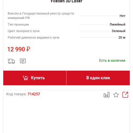
Fliesen 3D Laser
Внесён в Государственный реестр средств
Нет
измерений РФ
Тип проекции
Линейный
Цвет лазерного луча
Зеленый
Рабочий диапазон видимого луча
20 м
₽
12 990
Есть в наличии
Купить
В один клик
Код товара:
714257