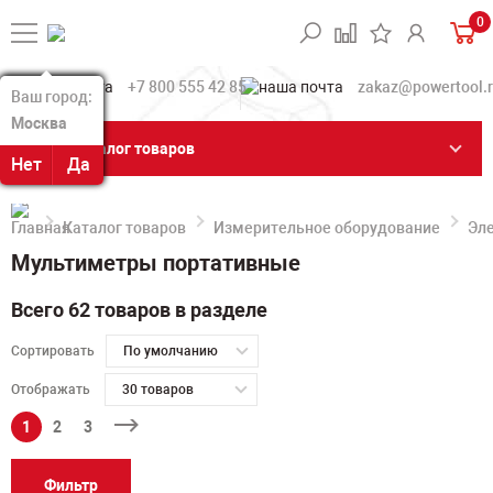
0
+7 800 555 42 85
zakaz@powertool.
Ваш город:
Ваш город:
Москва
Москва
Каталог товаров
Нет
Нет
Да
Да
Каталог товаров
Измерительное оборудование
Эл
Мультиметры портативные
Всего 62 товаров в разделе
Сортировать
По умолчанию
Отображать
30 товаров
1
2
3
Фильтр