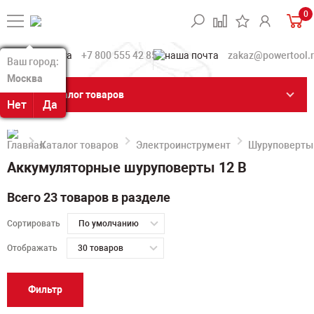
0
+7 800 555 42 85
zakaz@powertool.
Ваш город:
Ваш город:
Москва
Москва
Каталог товаров
Нет
Нет
Да
Да
Каталог товаров
Электроинструмент
Шуруповерты
Аккумуляторные шуруповерты 12 В
Всего 23 товаров в разделе
Сортировать
По умолчанию
Отображать
30 товаров
Фильтр