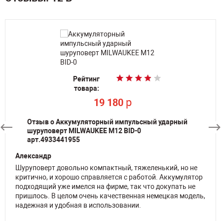
Рейтинг
Рейтинг
Рейтинг
Рейтинг
Рейтинг
товара:
товара:
товара:
товара:
товара:
По запросу
По запросу
По запросу
p
p
19 180
19 180
Отзыв о Аккумуляторный импульсный ударный
шуруповерт MILWAUKEE M12 BID-0
арт.4933441955
Александр
Шуруповерт довольно компактный, тяжеленький, но не
критично, и хорошо справляется с работой. Аккумулятор
подходящий уже имелся на фирме, так что докупать не
пришлось. В целом очень качественная немецкая модель,
надежная и удобная в использовании.