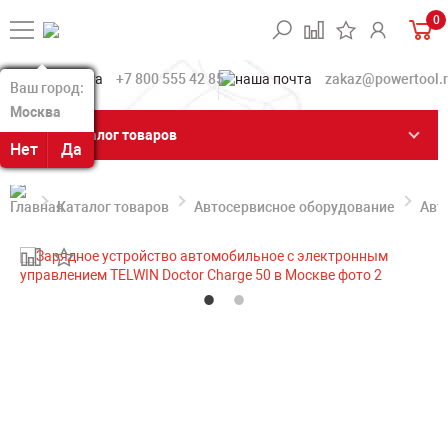
0
+7 800 555 42 85
zakaz@powertool.
Ваш город:
Ваш город:
Москва
Москва
Каталог товаров
Нет
Нет
Да
Да
Каталог товаров
Автосервисное оборудование
Авт