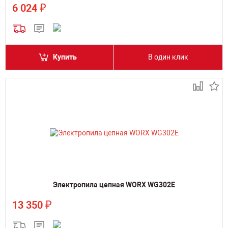
₽
6 024
Купить
В один клик
Электропила цепная WORX WG302E
₽
13 350