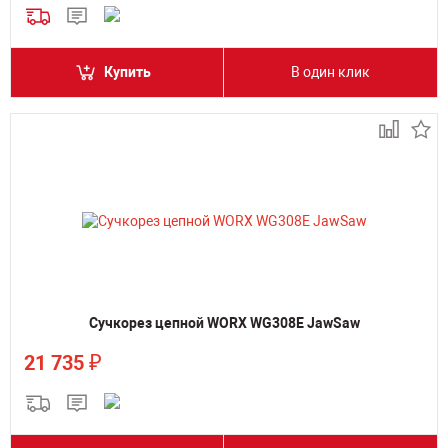
Купить
В один клик
Сучкорез цепной WORX WG308E JawSaw
₽
21 735