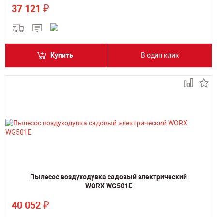
₽
37 121
Купить
В один клик
Пылесос воздуходувка садовый электрический
WORX WG501E
₽
40 052