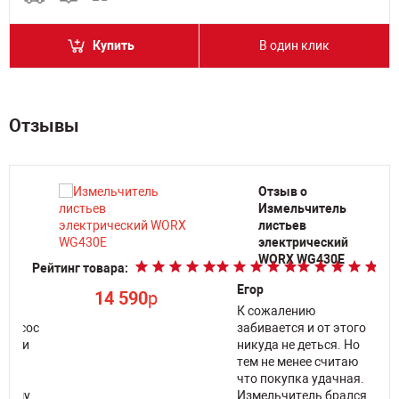
Купить
В один клик
Отзывы
ос
Отзыв о
Измельчитель
листьев
электрический
Ре
WORX WG430E
Рейтинг товара:
Егор
14 590
p
К сожалению
ылесос
забивается и от этого
елали
никуда не деться. Но
оки
тем не менее считаю
ы,
что покупка удачная.
чному
Измельчитель брался