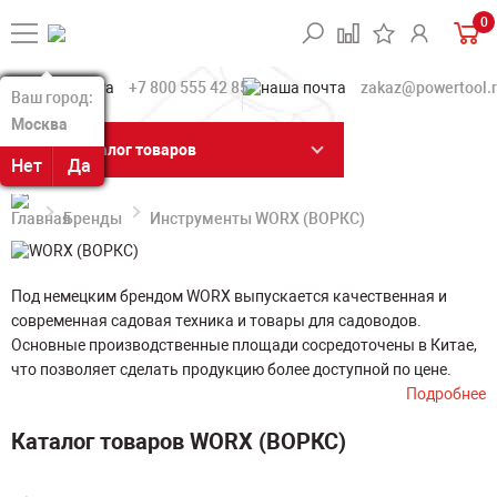
0
+7 800 555 42 85
zakaz@powertool.
Ваш город:
Ваш город:
Москва
Москва
Каталог товаров
Нет
Нет
Да
Да
Бренды
Инструменты WORX (ВОРКС)
Под немецким брендом WORX выпускается качественная и
современная садовая техника и товары для садоводов.
Основные производственные площади сосредоточены в Китае,
что позволяет сделать продукцию более доступной по цене.
Подробнее
Каталог товаров WORX (ВОРКС)