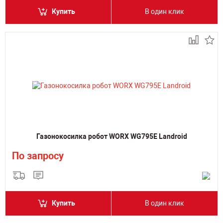
Купить
В один клик
Газонокосилка робот WORX WG795E Landroid
По запросу
Купить
В один клик