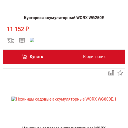
Кусторез аккумуляторный WORX WG250E
₽
11 152
Купить
В один клик