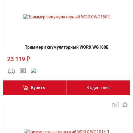
Триммер аккумуляторный WORX WG168E
₽
23 119
Купить
В один клик