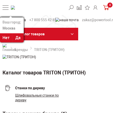
0
+7 800 555 42 85
zakaz@powertool.
Ваш город:
Ваш город:
Москва
Москва
Каталог товаров
Нет
Нет
Да
Да
Бренды
TRITON (ТРИТОН)
Каталог товаров TRITON (ТРИТОН)
Станки по дереву
Шлифовальные станки по
дереву