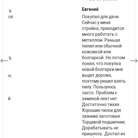
Евгений
й эта
удится
Покупал для дачи.
омит
Сейчас у меня
стройка, приходится
много работать с
металлом. Раньше
пилил или обычной
елю
ножовкой или
стему,
болгаркой. Но потом
понял, что покупка
новой болгарки мне
 пилы,
выдет дороже,
поэтому решил взять
пилу. Пользуюсь
к же
часто. Проблем с
отный
заменой лент нет.
Достаточно тихая.
Хорошие тиски для
имый
зажима заготовки.
Торцевой подшипник.
ия
Дорабатывать не
пришлось. Достал из