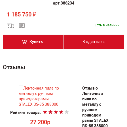
арт.386234
₽
1 185 750
Есть в наличии
Купить
В один клик
Отзывы
Отзыв о
ный
Ленточная
ллу
пила по
кой
металлу с
S-
ручным
Рейтинг товара:
Ре
приводом
рамы STALEX
27 200
p
BS-85 388000