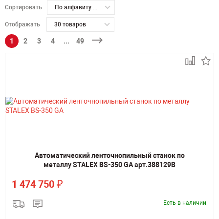
Сортировать
По алфавиту А-Я
Отображать
30 товаров
1
2
3
4
...
49
Автоматический ленточнопильный станок по
металлу STALEX BS-350 GA арт.388129B
₽
1 474 750
Есть в наличии