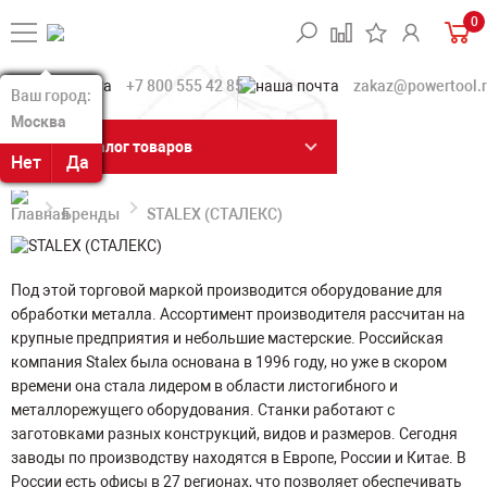
0
+7 800 555 42 85
zakaz@powertool.
Ваш город:
Ваш город:
Москва
Москва
Каталог товаров
Нет
Нет
Да
Да
Бренды
STALEX (СТАЛЕКС)
Под этой торговой маркой производится оборудование для
обработки металла. Ассортимент производителя рассчитан на
крупные предприятия и небольшие мастерские. Российская
компания Stalex была основана в 1996 году, но уже в скором
времени она стала лидером в области листогибного и
металлорежущего оборудования. Станки работают с
заготовками разных конструкций, видов и размеров. Сегодня
заводы по производству находятся в Европе, России и Китае. В
России есть офисы в 27 регионах, что позволяет обеспечивать