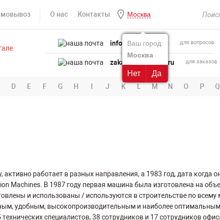
амовывоз
О нас
Контакты
Москва
info@powertool.ru
Ваш город:
для вопросов
Москва
zakaz@powertool.ru
для заказов
Нет
Да
D
E
F
G
H
I
J
K
L
M
N
O
P
Q
, активно работает в разных направления, а 1983 год, дата когда о
ion Machines. В 1987 году первая машина была изготовлена ​​на объ
товлены и использованы / используются в строительстве по всему
ным, удобным, высокопроизводительным и наиболее оптимальным
5 технических специалистов, 38 сотрудников и 17 сотрудников офис