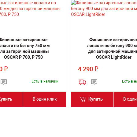
Финишные затирочные
Финишные затирочны
опасти по бетону 750 мм
лопасти по бетону 900 
ля затирочной машины
для затирочной машин
OSCAR P 700, P 750
OSCAR LightRider
50
4 290
₽
₽
Есть в наличии
Есть в 
Купить
В один клик
Купить
В один