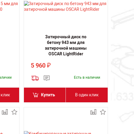
Затирочный диск по
бетону 943 мм для
затирочной машины
OSCAR LightRider
5 960
₽
наличии
Есть в наличии
 клик
Купить
В один клик