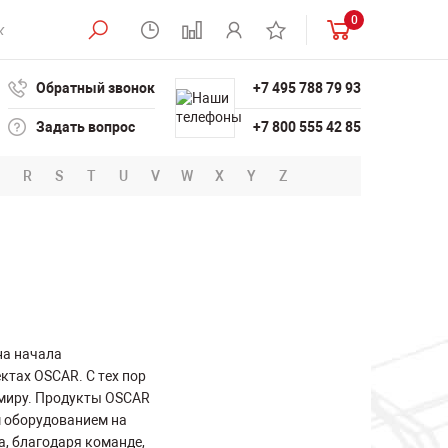
0
Обратный звонок
+7 495 788 79 93
Задать вопрос
+7 800 555 42 85
R
S
T
U
V
W
X
Y
Z
на начала
ектах OSCAR. С тех пор
 миру. Продукты OSCAR
 оборудованием на
а, благодаря команде,