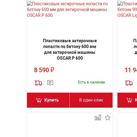
Пластиковые затирочные
П
лопасти по бетону 600 мм
л
для затирочной машины
д
OSCAR P 600
8 590
11 
₽
Есть в наличии
Купить
В один клик