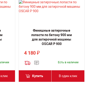
е
Финишные затирочные
мм
лопасти по бетону 900 мм
ы
для затирочной машины
OSCAR P 900
4 180
₽
наличии
Есть в наличии
 клик
Купить
В один клик