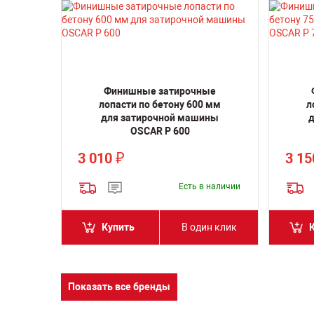
Финишные затирочные
лопасти по бетону 600 мм
л
для затирочной машины
д
OSCAR P 600
3 010
3 1
₽
Есть в наличии
Купить
В один клик
Показать все бренды