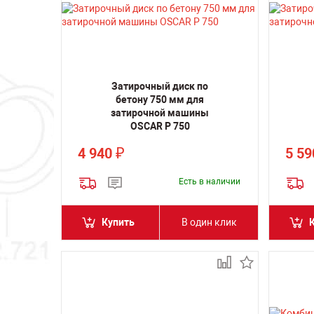
Затирочный диск по
бетону 750 мм для
затирочной машины
OSCAR P 750
4 940
5 5
₽
Есть в наличии
Купить
В один клик