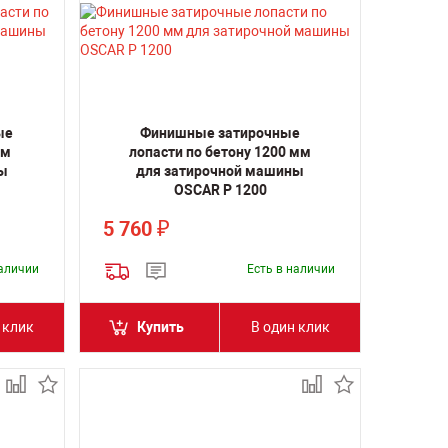
ые
Финишные затирочные
мм
лопасти по бетону 1200 мм
ы
для затирочной машины
OSCAR P 1200
5 760
₽
наличии
Есть в наличии
 клик
Купить
В один клик