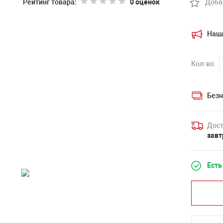
Рейтинг товара:
0 оценок
Доба
Наш
Кол-во
Безн
Дост
завт
Есть