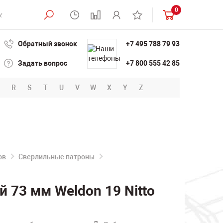
0
Обратный звонок
+7 495 788 79 93
Задать вопрос
+7 800 555 42 85
R
S
T
U
V
W
X
Y
Z
ов
Сверлильные патроны
73 мм Weldon 19 Nitto