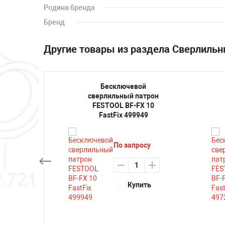
Родина бренда
Бренд
Другие товары из раздела Сверлиль
резная
Бесключевой
GTM24
сверлильный патрон
FESTOOL BF-FX 10
HEDEN
FastFix 499949
По запросу
Купить
ть