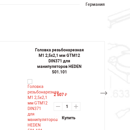
Германия
Головка резьбонарезная
Голов
M1 2,5х2,1 мм GTM12
M1/M
DIN371 для
манипуляторов HEDEN
мани
501.101
2 507
₽
Купить