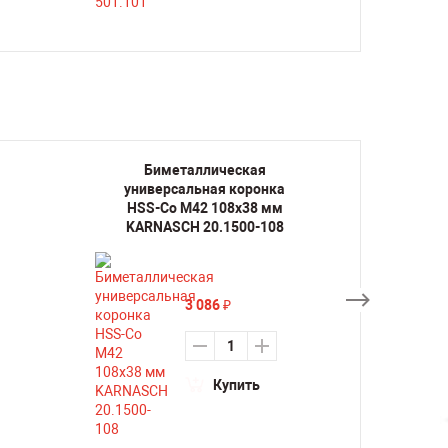
Биметаллическая
Би
универсальная коронка
униве
HSS-Co M42 108х38 мм
HSS-
KARNASCH 20.1500-108
KARN
3 086
₽
Купить