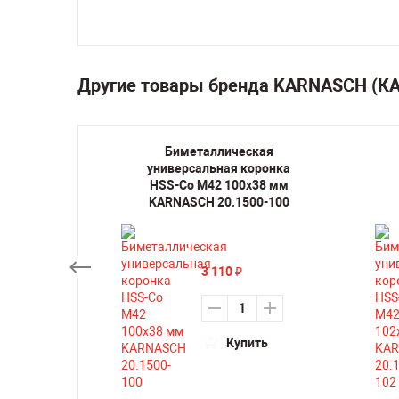
Другие товары бренда KARNASCH (
кая
Биметаллическая
оронка
универсальная коронка
38 мм
HSS-Co M42 100х38 мм
0-200
KARNASCH 20.1500-100
3 110
₽
ть
Купить