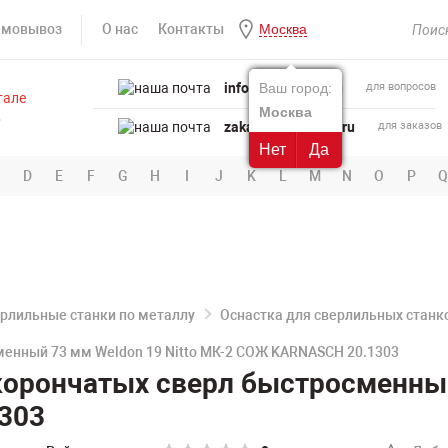
амовывоз
О нас
Контакты
Москва
info@powertool.ru
Ваш город:
для вопросов
Москва
zakaz@powertool.ru
для заказов
Нет
Да
D
E
F
G
H
I
J
K
L
M
N
O
P
Q
рлильные станки по металлу
Оснастка для сверлильных станк
менный 73 мм Weldon 19 Nitto МК-2 СОЖ KARNASCH 20.1303
орончатых сверл быстросменный 
303