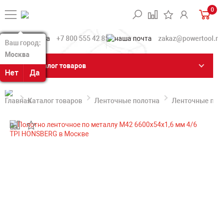
0
+7 800 555 42 85
zakaz@powertool.
Ваш город:
Ваш город:
Москва
Москва
Каталог товаров
Нет
Нет
Да
Да
Каталог товаров
Ленточные полотна
Ленточные по