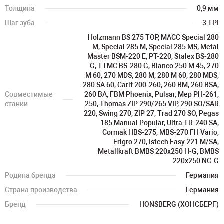
Толщина
0,9 мм
Шаг зуба
3 TPI
Holzmann BS 275 TOP, MACC Special 280
M, Special 285 M, Special 285 MS, Metal
Master BSM-220 E, PT-220, Stalex BS-280
G, TTMC BS-280 G, Bianco 250 M 45, 270
M 60, 270 MDS, 280 M, 280 M 60, 280 MDS,
280 SA 60, Carif 200-260, 260 BM, 260 BSA,
Совместимые
260 BA, FBM Phoenix, Pulsar, Mep PH-261,
станки
250, Thomas ZIP 290/265 VIP, 290 SO/SAR
220, Swing 270, ZIP 27, Trad 270 SO, Pegas
185 Manual Popular, Ultra TR-240 SA,
Cormak HBS-275, MBS-270 FH Vario,
Frigro 270, Istech Easy 221 M/SA,
Metallkraft BMBS 220x250 H-G, BMBS
220x250 NC-G
Родина бренда
Германия
Страна производства
Германия
Бренд
HONSBERG (ХОНСБЕРГ)