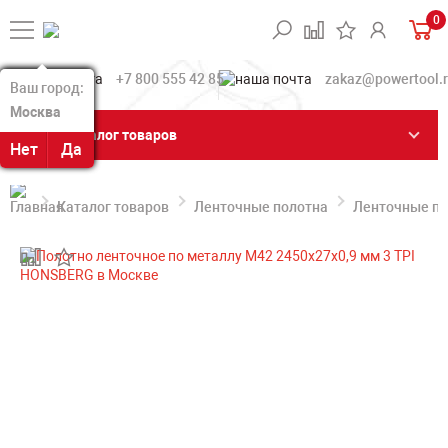
0
+7 800 555 42 85
zakaz@powertool.
Ваш город:
Ваш город:
Москва
Москва
Каталог товаров
Нет
Нет
Да
Да
Каталог товаров
Ленточные полотна
Ленточные по