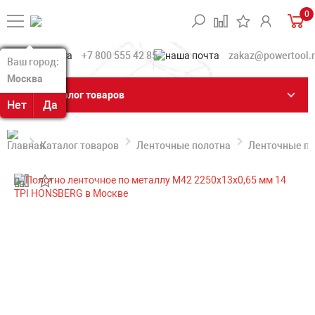
0
+7 800 555 42 85
zakaz@powertool.
Ваш город:
Ваш город:
Москва
Москва
Каталог товаров
Нет
Нет
Да
Да
Каталог товаров
Ленточные полотна
Ленточные по