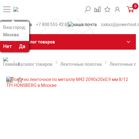
0
+7 800 555 42 85
zakaz@powertool.
Ваш город:
Ваш город:
Москва
Москва
Каталог товаров
Нет
Нет
Да
Да
Каталог товаров
Ленточные полотна
Ленточные по