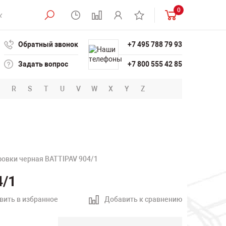
0
Обратный звонок
+7 495 788 79 93
Задать вопрос
+7 800 555 42 85
R
S
T
U
V
W
X
Y
Z
фовки черная BATTIPAV 904/1
4/1
вить в избранное
Добавить к сравнению