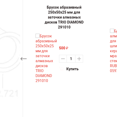
есения
Брусок абразивный
з
250х50х25 мм для
ли 6х6
заточки алмазных
52
дисков TRIO DIAMOND
291010
500
₽
ть
Купить