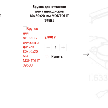
Брусок для отчистки
Бру
алмазных дисков
алма
T
80х50х20 мм MONTOLIT
395BJ
2 990
₽
Купить