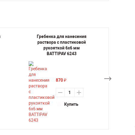
я
Гребенка для нанесения
Губ
раствора с пластиковой
по
рукояткой 6х6 мм
B
BATTIPAV 6243
870
₽
Купить