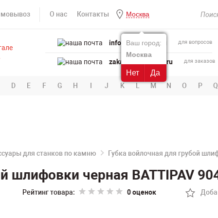
амовывоз
О нас
Контакты
Москва
info@powertool.ru
Ваш город:
для вопросов
Москва
zakaz@powertool.ru
для заказов
Нет
Да
D
E
F
G
H
I
J
K
L
M
N
O
P
Q
ссуары для станков по камню
Губка войлочная для грубой шли
ой шлифовки черная BATTIPAV 90
Рейтинг товара:
0 оценок
Доба