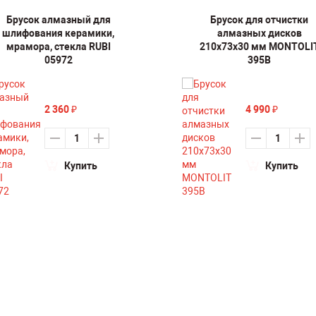
Брусок алмазный для
Брусок для отчистки
шлифования керамики,
алмазных дисков
мрамора, стекла RUBI
210х73х30 мм MONTOLI
05972
395B
2 360
4 990
₽
₽
Купить
Купить