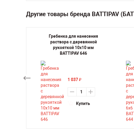
Другие товары бренда BATTIPAV (БА
танок
Гребенка для нанесения
TTIPAV
раствора с деревянной
рукояткой 10х10 мм
BATTIPAV 646
₽
1 037
₽
ть
Купить