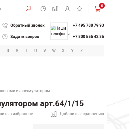
0
Обратный звонок
+7 495 788 79 93
Задать вопрос
+7 800 555 42 85
R
S
T
U
V
W
X
Y
Z
олесами и аккумулятором
улятором арт.64/1/15
вить в избранное
Добавить к сравнению