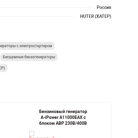
Россия
HUTER (ХАТЕР)
нераторы с электростартером
Бесшумные бензогенераторы
ЕР)
Бензиновый генератор
Бенз
A-iPower A11000EAX с
A-iP
блоком АВР 230В/400В
б