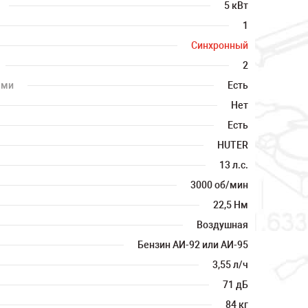
5 кВт
1
Синхронный
2
ами
Есть
Нет
Есть
HUTER
13 л.с.
3000 об/мин
22,5 Нм
Воздушная
Бензин АИ-92 или АИ-95
3,55 л/ч
71 дБ
84 кг