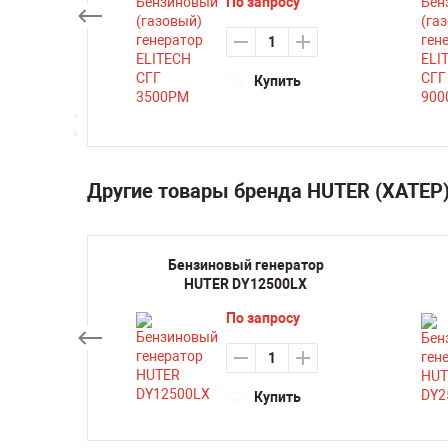
су
По запросу
ть
Купить
Другие товары бренда HUTER (ХАТЕР
ратор
Бензиновый генератор
0LX
HUTER DY12500LX
По запросу
Купить
ть