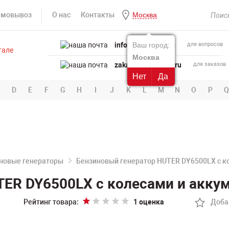
амовывоз
О нас
Контакты
Москва
info@powertool.ru
Ваш город:
для вопросов
Москва
zakaz@powertool.ru
для заказов
Нет
Да
D
E
F
G
H
I
J
K
L
M
N
O
P
Q
новые генераторы
Бензиновый генератор HUTER DY6500LX с к
ER DY6500LX с колесами и аккум
Рейтинг товара:
1 оценка
Доба