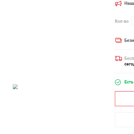
Наш
Кол-во
Безн
Бесп
сего
Есть