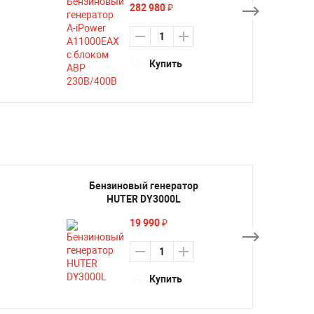
282 980
₽
Купить
Бензиновый генератор
Бенз
HUTER DY3000L
H
19 990
₽
Купить