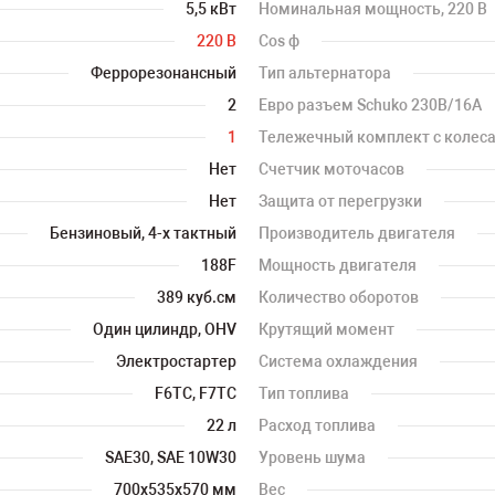
5,5 кВт
Номинальная мощность, 220 В
220 В
Cos ф
Феррорезонансный
Тип альтернатора
2
Евро разъем Schuko 230В/16А
1
Тележечный комплект с колес
Нет
Счетчик моточасов
Нет
Защита от перегрузки
Бензиновый, 4-х тактный
Производитель двигателя
188F
Мощность двигателя
389 куб.см
Количество оборотов
Один цилиндр, OHV
Крутящий момент
Электростартер
Система охлаждения
F6TC, F7TC
Тип топлива
22 л
Расход топлива
SAE30, SAE 10W30
Уровень шума
700х535х570 мм
Вес