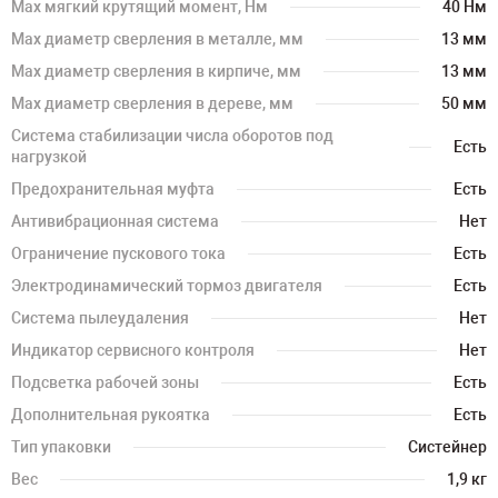
Мах мягкий крутящий момент, Нм
40 Нм
Мах диаметр сверления в металле, мм
13 мм
Мах диаметр сверления в кирпиче, мм
13 мм
Мах диаметр сверления в дереве, мм
50 мм
Система стабилизации числа оборотов под
Есть
нагрузкой
Предохранительная муфта
Есть
Антивибрационная система
Нет
Ограничение пускового тока
Есть
Электродинамический тормоз двигателя
Есть
Система пылеудаления
Нет
Индикатор сервисного контроля
Нет
Подсветка рабочей зоны
Есть
Дополнительная рукоятка
Есть
Тип упаковки
Систейнер
Вес
1,9 кг