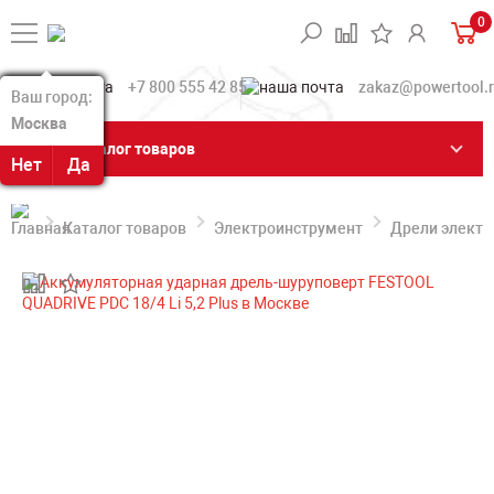
0
+7 800 555 42 85
zakaz@powertool.
Ваш город:
Ваш город:
Москва
Москва
Каталог товаров
Нет
Нет
Да
Да
Каталог товаров
Электроинструмент
Дрели электр