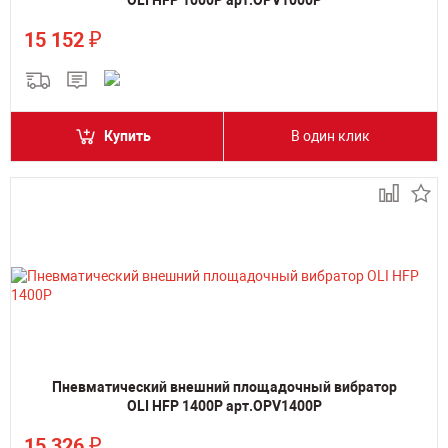
OLI HFP 1000P арт.OPV1000P
₽
15 152
Купить
В один клик
Пневматический внешний площадочный вибратор
OLI HFP 1400P арт.OPV1400P
₽
15 326