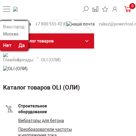
0
+7 800 555 42 85
zakaz@powertool.
Ваш город:
Ваш город:
Москва
Москва
Каталог товаров
Нет
Нет
Да
Да
Бренды
OLI (ОЛИ)
Каталог товаров OLI (ОЛИ)
Строительное
оборудование
Вибраторы для бетона
Преобразователи частоты
и напряжения тока