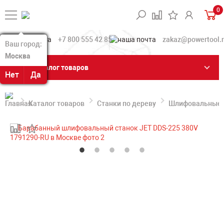
0
+7 800 555 42 85
zakaz@powertool.
Ваш город:
Ваш город:
Москва
Москва
Каталог товаров
Нет
Нет
Да
Да
Каталог товаров
Станки по дереву
Шлифовальные с