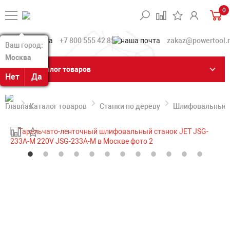
0
+7 800 555 42 85
zakaz@powertool.
Ваш город:
Ваш город:
Москва
Москва
Каталог товаров
Нет
Нет
Да
Да
Каталог товаров
Станки по дереву
Шлифовальные с