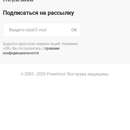
Статусы заказа
Подписаться на рассылку
OK
Будьте в курсе всех скидоки акций. Нажимая
«ОК» Вы соглашаетесь с
правами
конфиденциальности
.
© 2003 - 2026 Powertool. Все права защищены.
125130, г. Москва, Нарвская ул., д.2, стр.5, офис 207
Политика в отношении обработки персональных данных
Политика конфиденциальности
Пользовательское соглашение