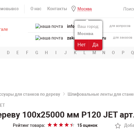
амовывоз
О нас
Контакты
Москва
info@powertool.ru
Ваш город:
для вопросов
Москва
zakaz@powertool.ru
для заказов
Нет
Да
D
E
F
G
H
I
J
K
L
M
N
O
P
Q
ссуары для станков по дереву
Шлифовальные ленты для станко
JET
реву 100х25000 мм P120 JET арт
Рейтинг товара:
15 оценок
Доба