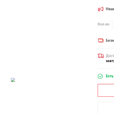
Наш
Кол-во
Безн
Дост
завт
Есть