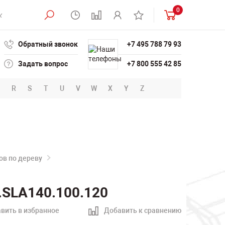
0
Обратный звонок
+7 495 788 79 93
Задать вопрос
+7 800 555 42 85
R
S
T
U
V
W
X
Y
Z
в по дереву
.SLA140.100.120
вить в избранное
Добавить к сравнению