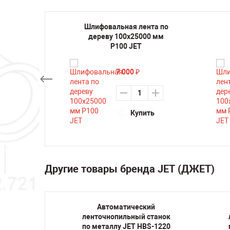
нта по
Шлифовальная лента по
мм Р80
дереву 100х25000 мм
P100 JET
7 000
₽
ть
Купить
Другие товары бренда JET (ДЖЕТ)
й
Автоматический
танок
ленточнопильный станок
 220V
по металлу JET HBS-1220