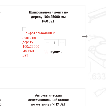
о
Шлифовальная лента по
Шлифо
дереву 100х25000 мм
дере
P60 JET
7 200
₽
Купить
Автоматический
А
к
ленточнопильный станок
ленто
0
по металлу с ЧПУ JET
по м