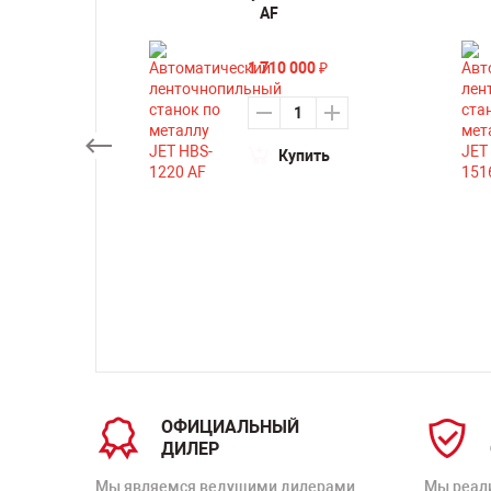
M
AF
1 710 000
₽
₽
Купить
ть
ОФИЦИАЛЬНЫЙ
ДИЛЕР
Мы являемся ведущими дилерами
Мы реал