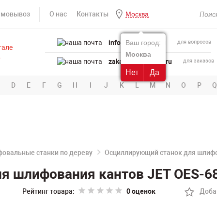
амовывоз
О нас
Контакты
Москва
info@powertool.ru
Ваш город:
для вопросов
Москва
zakaz@powertool.ru
для заказов
Нет
Да
D
E
F
G
H
I
J
K
L
M
N
O
P
Q
овальные станки по дереву
Осциллирующий станок для шлифо
я шлифования кантов JET OES-68
Рейтинг товара:
0 оценок
Доба