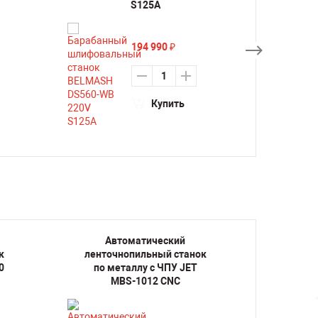
S125A
194 990
₽
Купить
Автоматический
А
к
ленточнопильный станок
ленто
0
по металлу с ЧПУ JET
по м
MBS-1012 CNC