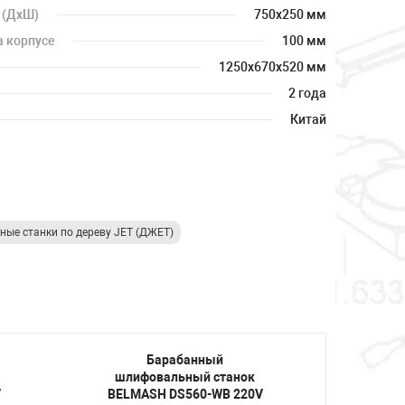
 (ДхШ)
750х250 мм
 корпусе
100 мм
1250х670х520 мм
2 года
Китай
ые станки по дереву JET (ДЖЕТ)
Барабанный
шлифовальный станок
шлиф
V
BELMASH DS560-WB 220V
JET