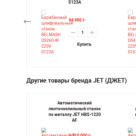
-RU
S123A
94 990
₽
₽
Купить
ть
Другие товары бренда JET (ДЖЕТ)
й
Автоматический
танок
ленточнопильный станок
 220V
по металлу JET HBS-1220
M
AF
1 710 000
₽