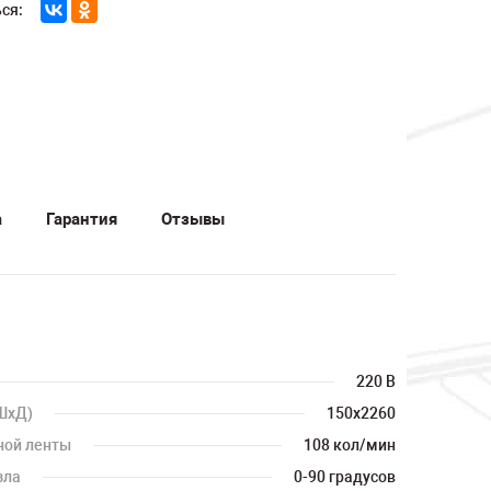
ся:
а
Гарантия
Отзывы
220 В
ШхД)
150х2260
ной ленты
108 кол/мин
зла
0-90 градусов