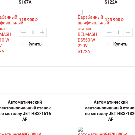
S167A
S122A
115 990
123 990
₽
₽
Купить
Купить
Автоматический
Автоматический
ленточнопильный станок
ленточнопильный стано
по металлу JET HBS-1516
по металлу JET HBS-182
AF
AF
4 297 000
5 078 000
₽
₽