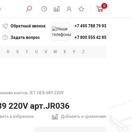
0
Обратный звонок
+7 495 788 79 93
Задать вопрос
+7 800 555 42 85
R
S
T
U
V
W
X
Y
Z
вания кантов JET OES-689 220V
9 220V арт.JR036
вить в избранное
Добавить к сравнению