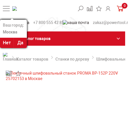
0
+7 800 555 42 85
zakaz@powertool.
Ваш город:
Ваш город:
Москва
Москва
Каталог товаров
Нет
Нет
Да
Да
Каталог товаров
Станки по дереву
Шлифовальные с