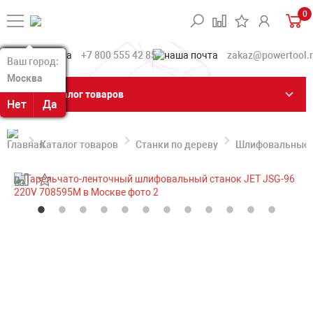
0
+7 800 555 42 85
zakaz@powertool.
Ваш город:
Ваш город:
Москва
Москва
Каталог товаров
Нет
Нет
Да
Да
Каталог товаров
Станки по дереву
Шлифовальные с