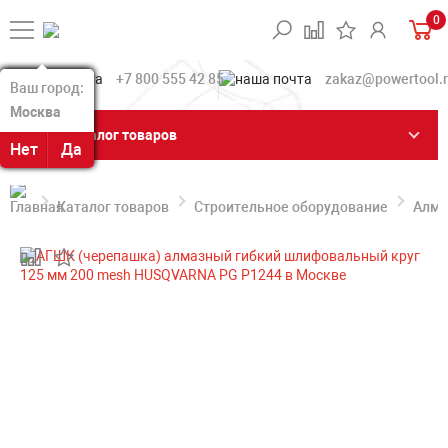
0
+7 800 555 42 85
zakaz@powertool.
Ваш город:
Ваш город:
Москва
Москва
Каталог товаров
Нет
Нет
Да
Да
Каталог товаров
Строительное оборудование
Алма