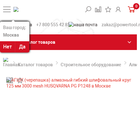
0
+7 800 555 42 85
zakaz@powertool.
Ваш город:
Ваш город:
Москва
Москва
Каталог товаров
Нет
Нет
Да
Да
Каталог товаров
Строительное оборудование
Алма