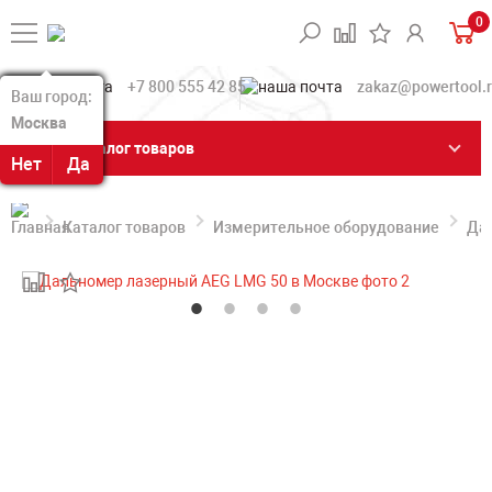
0
+7 800 555 42 85
zakaz@powertool.
Ваш город:
Ваш город:
Москва
Москва
Каталог товаров
Нет
Нет
Да
Да
Каталог товаров
Измерительное оборудование
Да