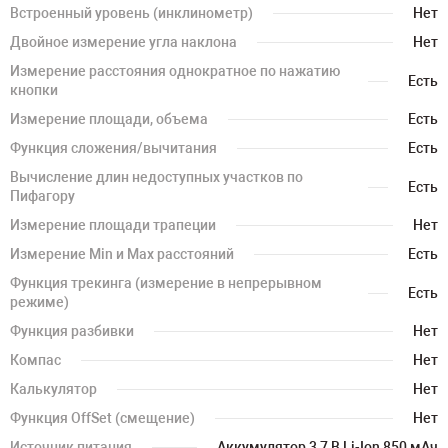
Встроенный уровень (инклинометр)
Нет
Двойное измерение угла наклона
Нет
Измерение расстояния однократное по нажатию
Есть
кнопки
Измерение площади, объема
Есть
Функция сложения/вычитания
Есть
Вычисление длин недоступных участков по
Есть
Пифагору
Измерение площади трапеции
Нет
Измерение Min и Max расстояний
Есть
Функция трекинга (измерение в непрерывном
Есть
режиме)
Функция разбивки
Нет
Компас
Нет
Калькулятор
Нет
Функция OffSet (смещение)
Нет
Источник питания
Аккумулятор 3,7 В Li-Ion 850 мАч