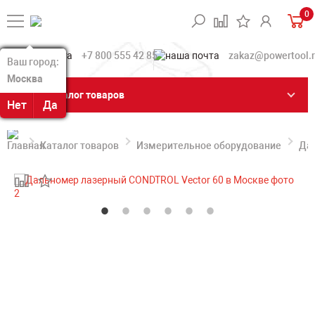
0
+7 800 555 42 85
zakaz@powertool.
Ваш город:
Ваш город:
Москва
Москва
Каталог товаров
Нет
Нет
Да
Да
Каталог товаров
Измерительное оборудование
Да