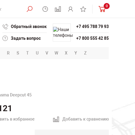
0
Обратный звонок
+7 495 788 79 93
Задать вопрос
+7 800 555 42 85
R
S
T
U
V
W
X
Y
Z
asma Deepcut 45
121
вить в избранное
Добавить к сравнению