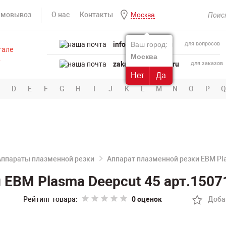
амовывоз
О нас
Контакты
Москва
info@powertool.ru
Ваш город:
для вопросов
Москва
zakaz@powertool.ru
для заказов
Нет
Да
D
E
F
G
H
I
J
K
L
M
N
O
P
Q
Аппараты плазменной резки
Аппарат плазменной резки ЕВМ Pl
 ЕВМ Plasma Deepcut 45 арт.1507
Рейтинг товара:
0 оценок
Доба