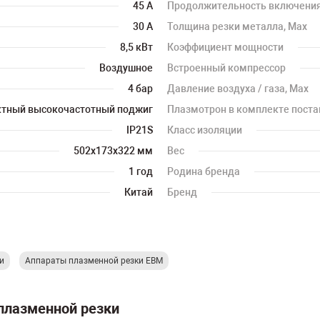
45 А
Продолжительность включения
30 А
Толщина резки металла, Max
8,5 кВт
Коэффициент мощности
Воздушное
Встроенный компрессор
4 бар
Давление воздуха / газа, Max
ктный высокочастотный поджиг
Плазмотрон в комплекте поста
IP21S
Класс изоляции
502х173х322 мм
Вес
1 год
Родина бренда
Китай
Бренд
и
Аппараты плазменной резки ЕВМ
плазменной резки