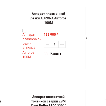
Аппарат плазменной
Апп
резки AURORA Airforce
резк
100M
133 900
₽
Купить
Аппарат контактной
Апп
r
точечной сварки ЕВМ
точе
Dent Puller 3500 220 V
Dent P