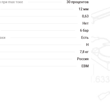
 при max токе
30 процентов
12 мм
0,63
Нет
6 бар
вки
Есть
H
7,8 кг
Россия
ЕВМ