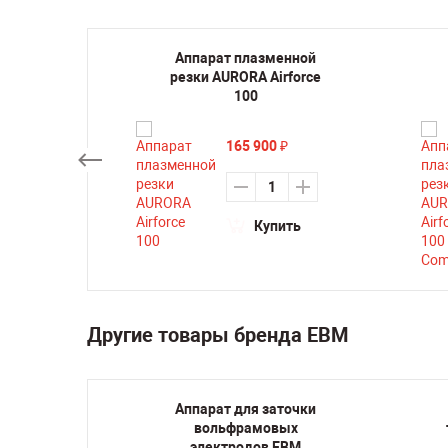
нной
Аппарат плазменной
ma 100
резки AURORA Airforce
100
165 900
₽
₽
ть
Купить
Другие товары бренда ЕВМ
тной
Аппарат для заточки
и ЕВМ
вольфрамовых
V
электродов ЕВМ