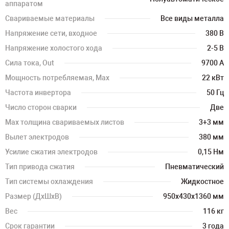
аппаратом
Свариваемые материалы
Все виды металла
Напряжение сети, входное
380 В
Напряжение холостого хода
2-5 В
Сила тока, Out
9700 А
Мощность потребляемая, Max
22 кВт
Частота инвертора
50 Гц
Число сторон сварки
Две
Max толщина свариваемых листов
3+3 мм
Вылет электродов
380 мм
Усилие сжатия электродов
0,15 Нм
Тип привода сжатия
Пневматический
Тип системы охлаждения
Жидкостное
Размер (ДхШхВ)
950х430х1360 мм
Вес
116 кг
Срок гарантии
3 года