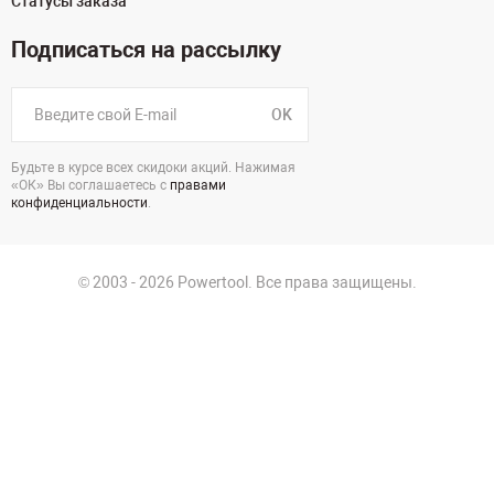
Статусы заказа
Подписаться на рассылку
OK
Будьте в курсе всех скидоки акций. Нажимая
«ОК» Вы соглашаетесь с
правами
конфиденциальности
.
© 2003 - 2026 Powertool. Все права защищены.
125130, г. Москва, Нарвская ул., д.2, стр.5, офис 207
Политика в отношении обработки персональных данных
Политика конфиденциальности
Пользовательское соглашение