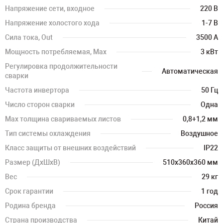
Напряжение сети, входное
220 В
Напряжение холостого хода
1-7 В
Сила тока, Out
3500 А
Мощность потребляемая, Max
3 кВт
Регулировка продолжительности
Автоматическая
сварки
Частота инвертора
50 Гц
Число сторон сварки
Одна
Max толщина свариваемых листов
0,8+1,2 мм
Тип системы охлаждения
Воздушное
Класс защиты от внешних воздействий
IP22
Размер (ДхШхВ)
510х360х360 мм
Вес
29 кг
Срок гарантии
1 год
Родина бренда
Россия
Страна производства
Китай