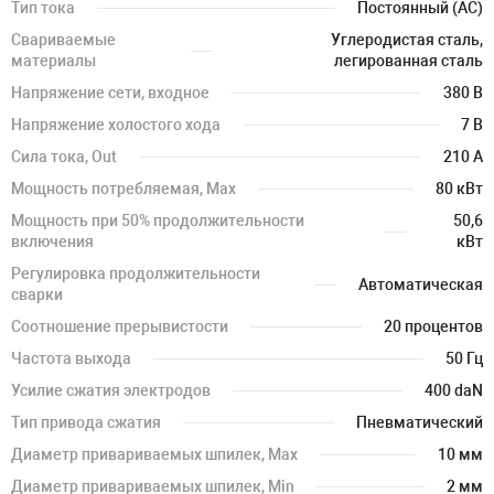
Тип тока
Постоянный (AC)
Свариваемые
Углеродистая сталь,
материалы
легированная сталь
Напряжение сети, входное
380 В
Напряжение холостого хода
7 В
Сила тока, Out
210 А
Мощность потребляемая, Max
80 кВт
Мощность при 50% продолжительности
50,6
включения
кВт
Регулировка продолжительности
Автоматическая
сварки
Соотношение прерывистости
20 процентов
Частота выхода
50 Гц
Усилие сжатия электродов
400 daN
Тип привода сжатия
Пневматический
Диаметр привариваемых шпилек, Max
10 мм
Диаметр привариваемых шпилек, Min
2 мм