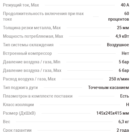
Режущий ток, Max
40 А
Продолжительность включения при max
60
токе
процентов
Толщина резки металла, Max
25 мм
Мощность потребляемая, Max
4,9 кВт
Тип системы охлаждения
Воздушное
Встроенный компрессор
Нет
Давление воздуха / газа, Min
5 бар
Давление воздуха / газа, Max
6 бар
Расход воздуха / газа, Max
250 л/мин
Тип поджига дуги
Точечным касанием
Плазмотрон в комплекте поставки
Есть
Класс изоляции
H
Размер (ДхШхВ)
145х245х415 мм
Вес
6,3 кг
Срок гарантии
2 года