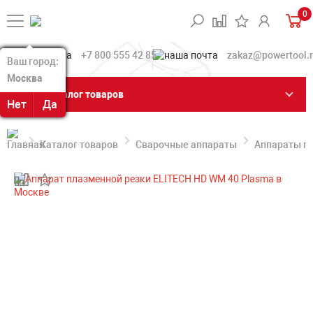
0
+7 800 555 42 85
zakaz@powertool.
Ваш город:
Ваш город:
Москва
Москва
Каталог товаров
Нет
Нет
Да
Да
Каталог товаров
Сварочные аппараты
Аппараты п