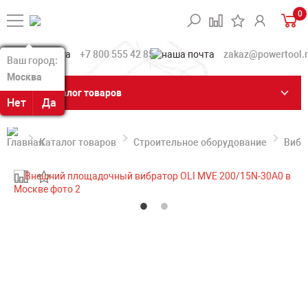
0
+7 800 555 42 85
zakaz@powertool.
Ваш город:
Ваш город:
Москва
Москва
Каталог товаров
Нет
Нет
Да
Да
Каталог товаров
Строительное оборудование
Вибр