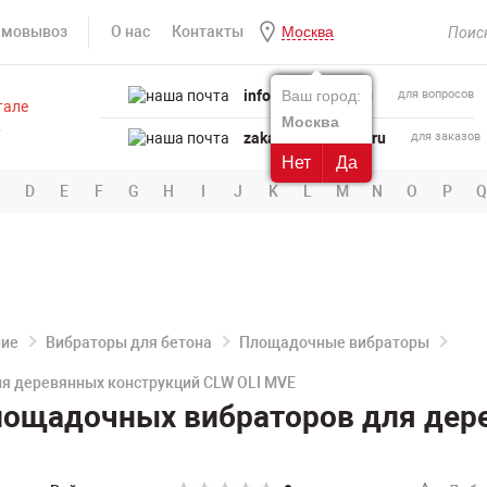
амовывоз
О нас
Контакты
Москва
info@powertool.ru
Ваш город:
для вопросов
Москва
zakaz@powertool.ru
для заказов
Нет
Да
D
E
F
G
H
I
J
K
L
M
N
O
P
Q
ние
Вибраторы для бетона
Площадочные вибраторы
я деревянных конструкций CLW OLI MVE
лощадочных вибраторов для дер