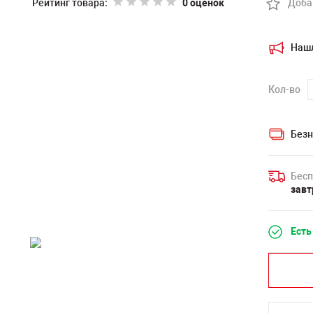
Рейтинг товара:
0 оценок
Доба
Наш
Кол-во
Безн
Бесп
завт
Есть