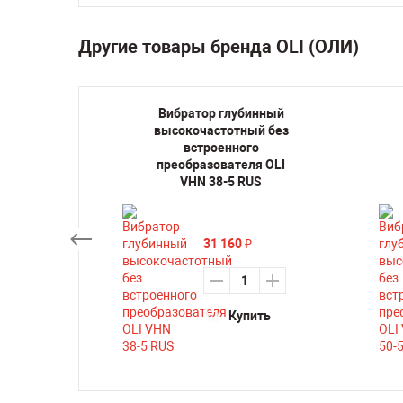
Другие товары бренда OLI (ОЛИ)
нный
Вибратор глубинный
й со
высокочастотный без
м
встроенного
м OLI
преобразователя OLI
0 м
VHN 38-5 RUS
31 160
₽
Купить
ть