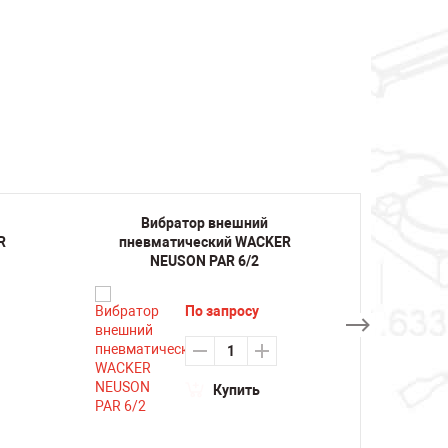
Вибратор внешний
Ви
R
пневматический WACKER
пневм
NEUSON PAR 6/2
NE
По запросу
Купить