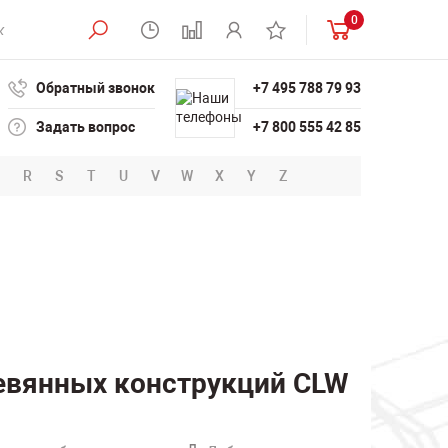
0
Обратный звонок
+7 495 788 79 93
Задать вопрос
+7 800 555 42 85
R
S
T
U
V
W
X
Y
Z
евянных конструкций CLW