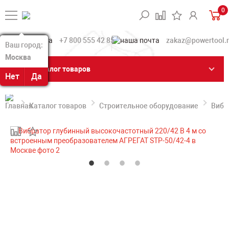
0
+7 800 555 42 85
zakaz@powertool.
Ваш город:
Ваш город:
Москва
Москва
Каталог товаров
Нет
Нет
Да
Да
Каталог товаров
Строительное оборудование
Вибр