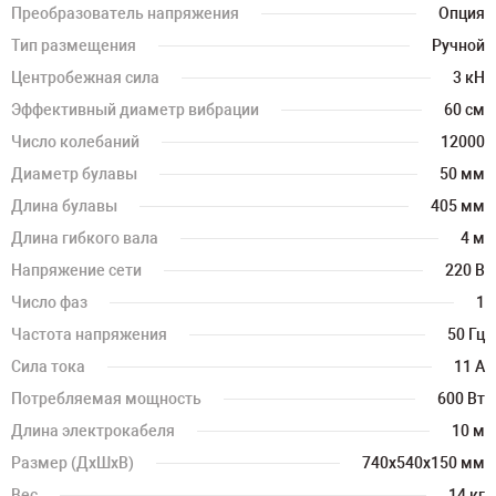
Преобразователь напряжения
Опция
Тип размещения
Ручной
Центробежная сила
3 кН
Эффективный диаметр вибрации
60 см
Число колебаний
12000
Диаметр булавы
50 мм
Длина булавы
405 мм
Длина гибкого вала
4 м
Напряжение сети
220 В
Число фаз
1
Частота напряжения
50 Гц
Сила тока
11 А
Потребляемая мощность
600 Вт
Длина электрокабеля
10 м
Размер (ДхШхВ)
740х540х150 мм
Вес
14 кг