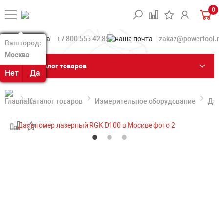
0
+7 800 555 42 85
zakaz@powertool.
Ваш город:
Ваш город:
Москва
Москва
Каталог товаров
Нет
Нет
Да
Да
Каталог товаров
Измерительное оборудование
Да