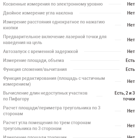
Косвенные измерения по электронному уровню
Нет
Двойное измерение угла наклона
Нет
Измерение расстояния однократное по нажатию
Нет
кнопки
Предварительное включение лазерной точки для
Нет
наведения на цель
Автозапуск с временной задержкой
Нет
Измерение площади, объема
Есть
Функция сложения/вычитания
Есть
Функция редактирования (площадь с частичным
Нет
измерением)
Вычисление длин недоступных участков
Есть, 2 и 3
по Пифагору
точки
Расчет площади/периметра треугольника по 3
Нет
сторонам
Расчет угла помещения по трем сторонам
Нет
треугольника по 3 сторонам
Измерение площади трапеции
Нет