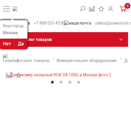
0
+7 800 555 42 85
zakaz@powertool.
Ваш город:
Ваш город:
Москва
Москва
Каталог товаров
Нет
Нет
Да
Да
Каталог товаров
Измерительное оборудование
Да