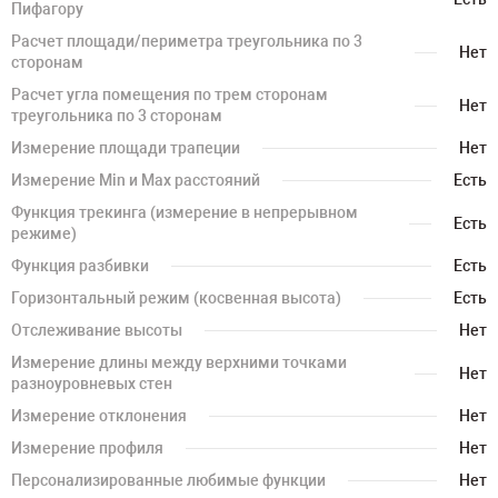
Пифагору
Расчет площади/периметра треугольника по 3
Нет
сторонам
Расчет угла помещения по трем сторонам
Нет
треугольника по 3 сторонам
Измерение площади трапеции
Нет
Измерение Min и Max расстояний
Есть
Функция трекинга (измерение в непрерывном
Есть
режиме)
Функция разбивки
Есть
Горизонтальный режим (косвенная высота)
Есть
Отслеживание высоты
Нет
Измерение длины между верхними точками
Нет
разноуровневых стен
Измерение отклонения
Нет
Измерение профиля
Нет
Персонализированные любимые функции
Нет