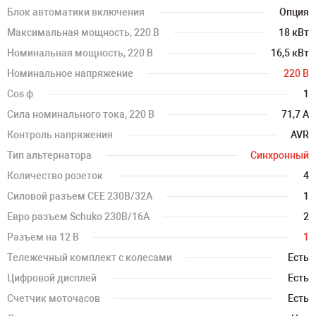
Блок автоматики включения
Опция
Максимальная мощность, 220 В
18 кВт
Номинальная мощность, 220 В
16,5 кВт
Номинальное напряжение
220 В
Cos ф
1
Сила номинального тока, 220 В
71,7 А
Контроль напряжения
AVR
Тип альтернатора
Синхронный
Количество розеток
4
Силовой разъем CEE 230В/32А
1
Евро разъем Schuko 230В/16А
2
Разъем на 12 В
1
Тележечный комплект с колесами
Есть
Цифровой дисплей
Есть
Счетчик моточасов
Есть