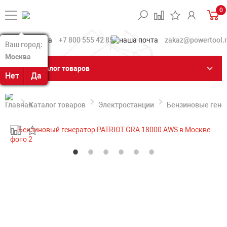
0
+7 800 555 42 85
zakaz@powertool.
Ваш город:
Ваш город:
Москва
Москва
Каталог товаров
Нет
Нет
Да
Да
Каталог товаров
Электростанции
Бензиновые гене