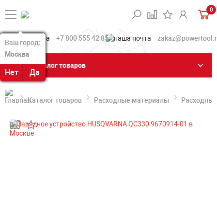
0
+7 800 555 42 85
zakaz@powertool.
Ваш город:
Ваш город:
Москва
Москва
Каталог товаров
Нет
Нет
Да
Да
Каталог товаров
Расходные материалы
Расходные