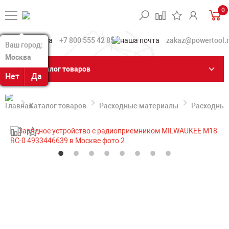
0
+7 800 555 42 85
zakaz@powertool.
Ваш город:
Ваш город:
Москва
Москва
Каталог товаров
Нет
Нет
Да
Да
Каталог товаров
Расходные материалы
Расходные