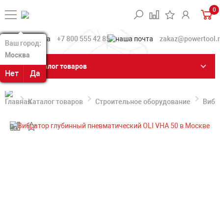
0
+7 800 555 42 85
zakaz@powertool.
Ваш город:
Ваш город:
Москва
Москва
Каталог товаров
Нет
Нет
Да
Да
Каталог товаров
Строительное оборудование
Вибр