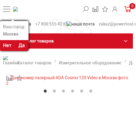
0
+7 800 555 42 85
zakaz@powertool.
Ваш город:
Ваш город:
Москва
Москва
Каталог товаров
Нет
Нет
Да
Да
Каталог товаров
Измерительное оборудование
Да