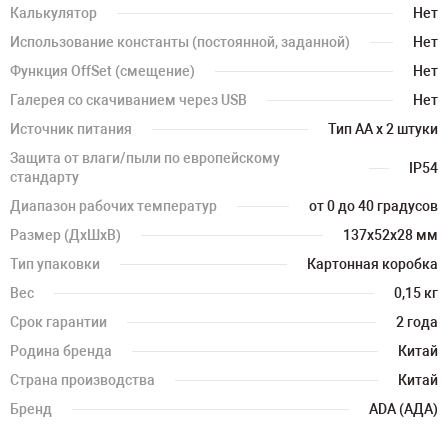
Калькулятор
Нет
Использование константы (постоянной, заданной)
Нет
Функция OffSet (смещение)
Нет
Галерея со скачиванием через USB
Нет
Источник питания
Тип AA x 2 штуки
Защита от влаги/пыли по европейскому
IP54
стандарту
Диапазон рабочих температур
от 0 до 40 градусов
Размер (ДхШхВ)
137х52х28 мм
Тип упаковки
Картонная коробка
Вес
0,15 кг
Срок гарантии
2 года
Родина бренда
Китай
Страна производства
Китай
Бренд
ADA (АДА)