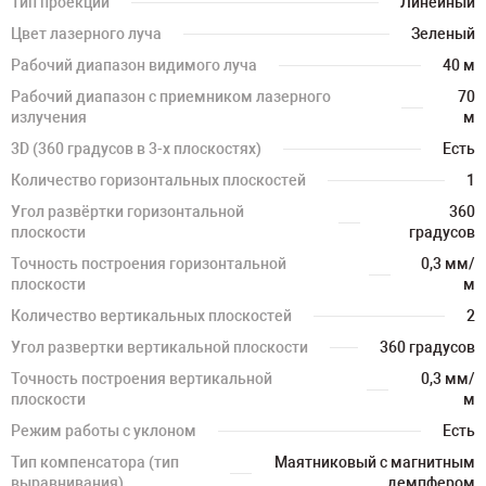
Тип проекции
Линейный
Цвет лазерного луча
Зеленый
Рабочий диапазон видимого луча
40 м
Рабочий диапазон с приемником лазерного
70
излучения
м
3D (360 градусов в 3-х плоскостях)
Есть
Количество горизонтальных плоскостей
1
Угол развёртки горизонтальной
360
плоскости
градусов
Точность построения горизонтальной
0,3 мм/
плоскости
м
Количество вертикальных плоскостей
2
Угол развертки вертикальной плоскости
360 градусов
Точность построения вертикальной
0,3 мм/
плоскости
м
Режим работы с уклоном
Есть
Тип компенсатора (тип
Маятниковый с магнитным
выравнивания)
демпфером