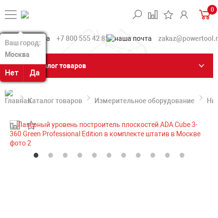
0
+7 800 555 42 85
zakaz@powertool.
Ваш город:
Ваш город:
Москва
Москва
Каталог товаров
Нет
Нет
Да
Да
Каталог товаров
Измерительное оборудование
Ни