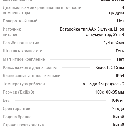
Диапазон самовыравнивания и точность
4
компенсатора
градуса
Поворотный лимб
Нет
Источник
Батарейка тип AA x 3 штуки, Li-Ion
питания
аккумулятор, ЗУ 5 В
Резьба под штатив
1/4 дюйма
Штатив в комплекте
Есть
Магнитное крепление
Нет
Класс лазера и длина волны
Класс II, 515 нм
Класс защиты от влаги и пыли
IP54
Температура рабочая
от -5 до 45 градусов С
Размер (ДхШхВ)
100х100х85 мм
Вес
0,46 кг
Срок гарантии
2 года
Родина бренда
Китай
Страна производства
Китай