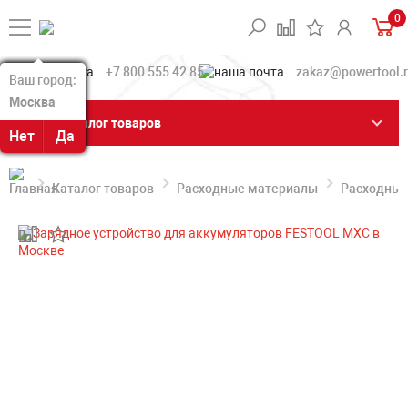
0
+7 800 555 42 85
zakaz@powertool.
Ваш город:
Ваш город:
Москва
Москва
Каталог товаров
Нет
Нет
Да
Да
Каталог товаров
Расходные материалы
Расходные