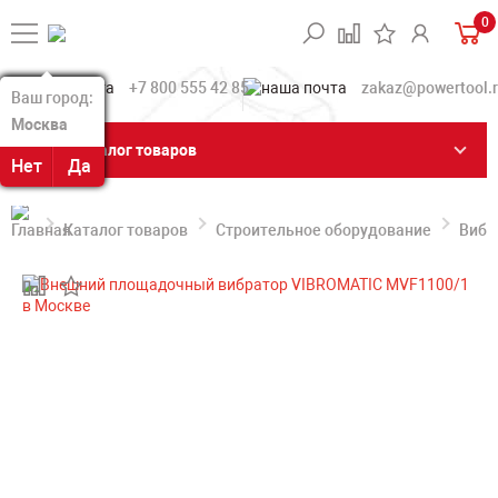
0
+7 800 555 42 85
zakaz@powertool.
Ваш город:
Ваш город:
Москва
Москва
Каталог товаров
Нет
Нет
Да
Да
Каталог товаров
Строительное оборудование
Вибр