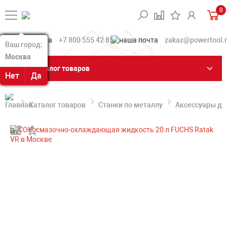
0
+7 800 555 42 85
zakaz@powertool.
Ваш город:
Ваш город:
Москва
Москва
Каталог товаров
Нет
Нет
Да
Да
Каталог товаров
Станки по металлу
Аксессуары дл