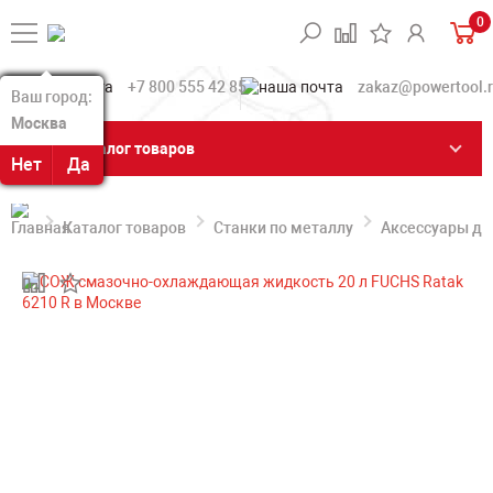
0
+7 800 555 42 85
zakaz@powertool.
Ваш город:
Ваш город:
Москва
Москва
Каталог товаров
Нет
Нет
Да
Да
Каталог товаров
Станки по металлу
Аксессуары дл